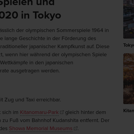
Spielen und
020 in Tokyo
ässlich der olympischen Sommerspiele 1964 in
ne lange Geschichte in der Förderung des
Toky
traditioneller japanischer Kampfkunst auf. Diese
tzt, wenn hier während der olympischen Spiele
 Wettkämpfe in den japanischen
rate ausgetragen werden.
it Zug und Taxi erreichbar.
Kita
 sich im
Kitanomaru-Park
gleich hinter dem
 zu Fuß vom Bahnhof Kudanshita entfernt. Der
 des
Showa Memorial Museums
.