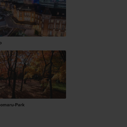
o
nomaru-Park