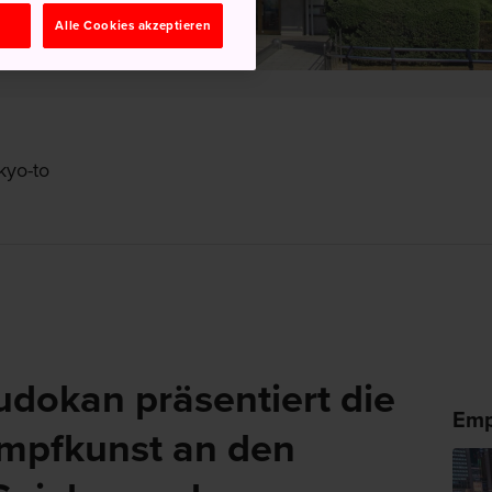
n
Alle Cookies akzeptieren
kyo-to
dokan präsentiert die
Emp
ampfkunst an den