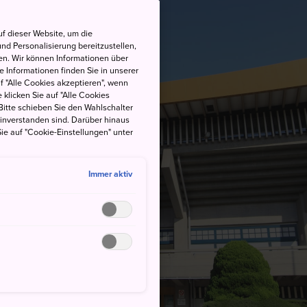
f dieser Website, um die
nd Personalisierung bereitzustellen,
en. Wir können Informationen über
 Informationen finden Sie in unserer
uf "Alle Cookies akzeptieren", wenn
 klicken Sie auf "Alle Cookies
Bitte schieben Sie den Wahlschalter
einverstanden sind. Darüber hinaus
ie auf "Cookie-Einstellungen" unter
Immer aktiv