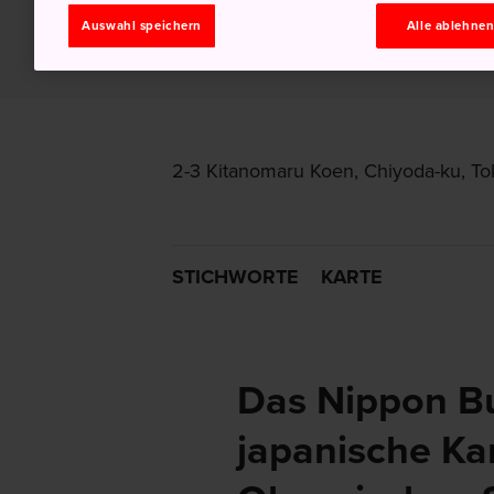
Auswahl speichern
Alle ablehne
2-3 Kitanomaru Koen, Chiyoda-ku, To
STICHWORTE
KARTE
Das Nippon Bu
japanische K