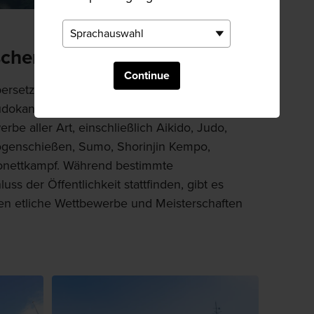
schen Elite-Kampfkünstler
Continue
ersetzt „Ruhmeshalle der japanischen
okan ist bis heute die Hauptbühne für
be aller Art, einschließlich Aikido, Judo,
Bogenschießen, Sumo, Shorinjin Kempo,
jonettkampf. Während bestimmte
ss der Öffentlichkeit stattfinden, gibt es
n etliche Wettbewerbe und Meisterschaften