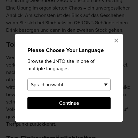
schätzungsweise 1000-2500 Menschen die Kreuzung.
Eine Übung im organisierten Chaos – ein unvergesslicher
Anblick. Am schönsten ist der Blick auf das Geschehen,
wenn Sie sich bei Starbucks im QFRONT-Gebäude einen
Drink besorgen und dann in den zweiten Stock gehen.
×
Tokyos berühmtester Hund
Please Choose Your Language
Wenn Sie den Bahnhof über den Ausgang Hachiko
Browse the JNTO site in one of
verlassen, kommen Sie an der Statue des Hundes vorbei,
multiple languages
nach dem der Ausgang benannt ist. Dieser kleine
öffentliche Platz wird häufig als Treffpunkt genutzt. Er
wird von einem Denkmal für den Akita-ken-Hund Hachiko
bewacht, dessen Geschichte von Loyalität und Liebe zu
seinem Besitzer zu einer berühmten zeitgenössischen
Continue
Volkserzählung wurde, nachdem er etwa 10 Jahre darauf
gewartet hatte, dass sein Herrchen an seinen üblichen
Treffpunkt zurückkehrt.