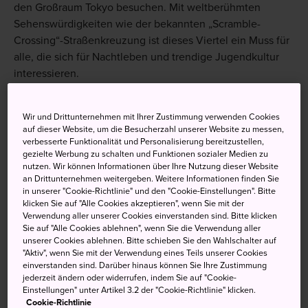
den Großraum Tokyo besuchen. Mit weltberühmten
Sehenswürdigkeiten wie der bekannten „Scramble-
Crossing“-Straßenkreuzung ist dieses Viertel ein Muss für
alle, die sich für Nachtleben und trendige Jugendkultur
interessieren.
Wir und Drittunternehmen mit Ihrer Zustimmung verwenden Cookies
auf dieser Website, um die Besucherzahl unserer Website zu messen,
Nicht verpassen
verbesserte Funktionalität und Personalisierung bereitzustellen,
gezielte Werbung zu schalten und Funktionen sozialer Medien zu
nutzen. Wir können Informationen über Ihre Nutzung dieser Website
Menschen beobachten an der irrwitzigen
an Drittunternehmen weitergeben. Weitere Informationen finden Sie
Shibuya-Kreuzung
in unserer "Cookie-Richtlinie" und den "Cookie-Einstellungen". Bitte
klicken Sie auf "Alle Cookies akzeptieren", wenn Sie mit der
Die Statue von Hachiko, Japans geliebtem
Verwendung aller unserer Cookies einverstanden sind. Bitte klicken
treuen Hund, begrüßen
Sie auf "Alle Cookies ablehnen", wenn Sie die Verwendung aller
unserer Cookies ablehnen. Bitte schieben Sie den Wahlschalter auf
Das Beste von Tokyos Nachtleben auf der
"Aktiv", wenn Sie mit der Verwendung eines Teils unserer Cookies
einverstanden sind. Darüber hinaus können Sie Ihre Zustimmung
Center Gai- und der Dogenzaka-Straße
jederzeit ändern oder widerrufen, indem Sie auf "Cookie-
Einstellungen" unter Artikel 3.2 der "Cookie-Richtlinie" klicken.
Cookie-Richtlinie