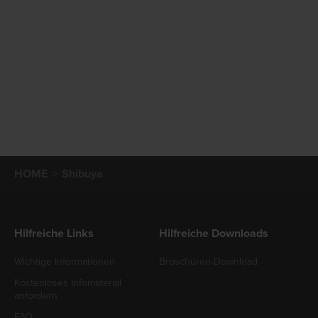
HOME
Shibuya
Hilfreiche Links
Hilfreiche Downloads
Wichtige Informationen
Broschüren-Download
Kostenloses Infomaterial
anfordern
FAQ