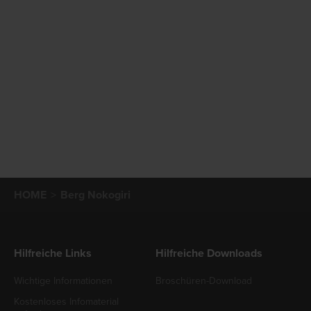
HOME
Berg Nokogiri
Hilfreiche Links
Hilfreiche Downloads
Wichtige Informationen
Broschüren-Download
Kostenloses Infomaterial