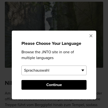
×
Please Choose Your Language
Browse the JNTO site in one of
multiple languages
Nihonji-Tempel
Continue
Am südlichen Fuß des Bergs liegt der Nihonji-Tempel, der
offiziell als bedeutendes Kulturgut ausgewiesen ist. Eine
Treppe führt vom Berggipfel hinab zum Tempel, sodass