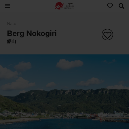
Natur
Berg Nokogiri
鋸山