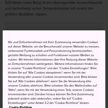
329 Meter hohe Berg ist ein überragender Aussichtspunkt
und beherbergt einen Tempelkomplex mit einem der
größten Buddhas Japans.
Nicht verpassen
Wir und Drittunternehmen mit Ihrer Zustimmung verwenden Cookies
auf dieser Website, um die Besucherzahl unserer Website zu messen,
Fahrt in der Panoramaseilbahn auf den Gipfel
verbesserte Funktionalität und Personalisierung bereitzustellen,
gezielte Werbung zu schalten und Funktionen sozialer Medien zu
Huldigung vor einem riesigen Granit-Buddha
nutzen. Wir können Informationen über Ihre Nutzung dieser Website
an Drittunternehmen weitergeben. Weitere Informationen finden Sie
Blick von der Jigoku-Nozoki-Aussichtsplattform
in unserer "Cookie-Richtlinie" und den "Cookie-Einstellungen". Bitte
auf die Bucht von Tokyo und den Berg Fuji
klicken Sie auf "Alle Cookies akzeptieren", wenn Sie mit der
Verwendung aller unserer Cookies einverstanden sind. Bitte klicken
Sie auf "Alle Cookies ablehnen", wenn Sie die Verwendung aller
unserer Cookies ablehnen. Bitte schieben Sie den Wahlschalter auf
"Aktiv", wenn Sie mit der Verwendung eines Teils unserer Cookies
Anfahrt
einverstanden sind. Darüber hinaus können Sie Ihre Zustimmung
jederzeit ändern oder widerrufen, indem Sie auf "Cookie-
Einstellungen" unter Artikel 3.2 der "Cookie-Richtlinie" klicken.
Der Berg Nokogiri liegt an der Westküste von Chiba,
Cookie-Richtlinie