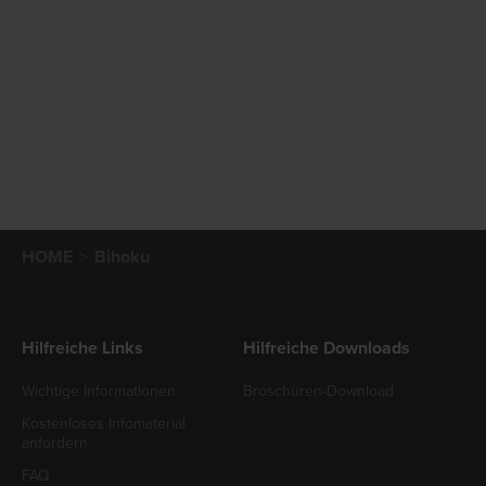
HOME
Bihoku
Hilfreiche Links
Hilfreiche Downloads
Wichtige Informationen
Broschüren-Download
Kostenloses Infomaterial
anfordern
FAQ