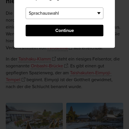
nie satt sieht
Die
Sandankyo-Klamm
, die durch die Berge
nordwestlich von Hiroshima führt, zeichnet sich durch
einige atemberaubende Wasserfälle und Felsspalten aus.
Continue
Wenn Sie gerne im Grünen über Felsen klettern, sind Sie
hier genau richtig. Sandankyo ist mit öffentlichen
Verkehrsmitteln von
Hiroshima
aus erreichbar.
In der
Taishaku-Klamm
steht ein riesiges Felsentor, die
sogenannte
Onbashi-Brücke
. Es gibt einen gut
gepflegten Spazierweg, der am
Taishakuten-Eimyoji-
Tempel
beginnt. Eimyoji ist der Gottheit gewidmet,
nach der die Schlucht benannt wurde.