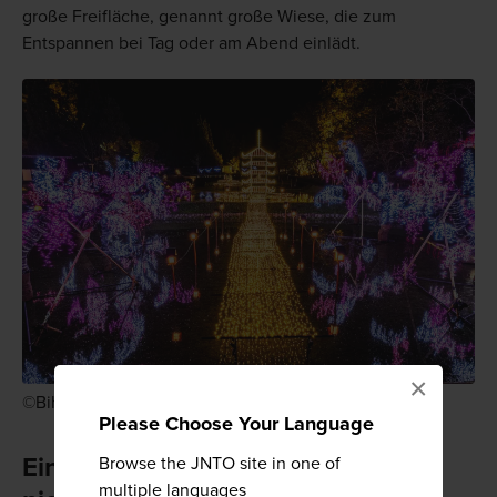
große Freifläche, genannt große Wiese, die zum
Entspannen bei Tag oder am Abend einlädt.
×
©Bihoku Hillside Park
Please Choose Your Language
Eine Landschaft, an der man sich
Browse the JNTO site in one of
multiple languages