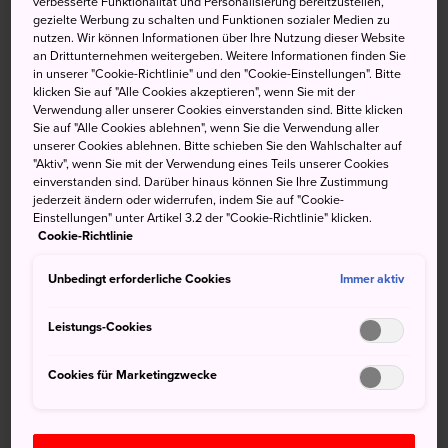
verbesserte Funktionalität und Personalisierung bereitzustellen,
Die Bihoku-Region der Präfektur Hiroshima ist der richtige
gezielte Werbung zu schalten und Funktionen sozialer Medien zu
nutzen. Wir können Informationen über Ihre Nutzung dieser Website
Ort für Naturliebhaber. Hier stehen Wandern und andere
an Drittunternehmen weitergeben. Weitere Informationen finden Sie
Outdoor-Aktivitäten auf dem Programm. In der Region
in unserer "Cookie-Richtlinie" und den "Cookie-Einstellungen". Bitte
befinden sich die Taishaku-Schlucht, ein malerisches Tal
klicken Sie auf "Alle Cookies akzeptieren", wenn Sie mit der
Verwendung aller unserer Cookies einverstanden sind. Bitte klicken
mit tollen Wanderwegen, und die bewaldete Hiba-
Sie auf "Alle Cookies ablehnen", wenn Sie die Verwendung aller
Bergkette.
unserer Cookies ablehnen. Bitte schieben Sie den Wahlschalter auf
"Aktiv", wenn Sie mit der Verwendung eines Teils unserer Cookies
Kurzinfo
einverstanden sind. Darüber hinaus können Sie Ihre Zustimmung
jederzeit ändern oder widerrufen, indem Sie auf "Cookie-
Einstellungen" unter Artikel 3.2 der "Cookie-Richtlinie" klicken.
Cookie-Richtlinie
Das ganze Jahr über blühen im Bihoku Hills Park
saisonale Blumen
Unbedingt erforderliche Cookies
Immer aktiv
Taishakukyo gilt als eine der schönsten Schluchten
Leistungs-Cookies
Japans
Cookies für Marketingzwecke