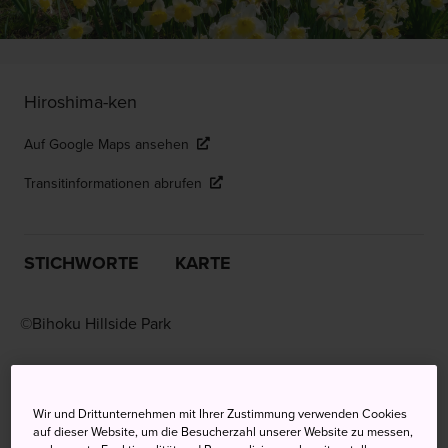
Hiroshima-ken
Auf Google Maps ansehen
Transitinformationen abrufen
STICHWORTE
KARTE
©Bihoku Hillside Park
Tiefe Schluchten und weite
Flächen
Wir und Drittunternehmen mit Ihrer Zustimmung verwenden Cookies
auf dieser Website, um die Besucherzahl unserer Website zu messen,