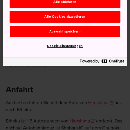
Alle ablehnen
Alle Cookies akzeptieren
Auswahl speichern
Cookie-Einstellungen
©Bihoku Hillside Park
Anfahrt
Am besten fahren Sie mit dem Auto von
Hiroshima
aus
nach Bihoku.
Bihoku ist 1,5 Autostunden von
Hiroshima
entfernt. Das
nächste Autobahnkreuz ist Shobara IC auf dem Chugoku