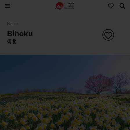
Natur
Bihoku
備北