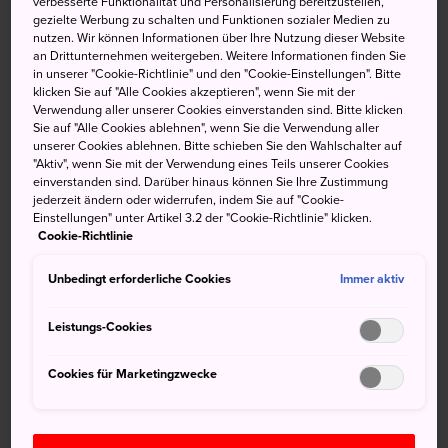
verbesserte Funktionalität und Personalisierung bereitzustellen,
erstrahlen
gezielte Werbung zu schalten und Funktionen sozialer Medien zu
nutzen. Wir können Informationen über Ihre Nutzung dieser Website
an Drittunternehmen weitergeben. Weitere Informationen finden Sie
Das Laternenfest von Nagasaki während der ersten 15
in unserer "Cookie-Richtlinie" und den "Cookie-Einstellungen". Bitte
Tage des chinesischen Neujahrsfestes statt. Während
klicken Sie auf "Alle Cookies akzeptieren", wenn Sie mit der
Verwendung aller unserer Cookies einverstanden sind. Bitte klicken
dieser Zeit wird
Nagasaki
zum Leben erweckt mit einem
Sie auf "Alle Cookies ablehnen", wenn Sie die Verwendung aller
energiegeladenen Schub an Lampions, Paraden und
unserer Cookies ablehnen. Bitte schieben Sie den Wahlschalter auf
Aufführungen.
"Aktiv", wenn Sie mit der Verwendung eines Teils unserer Cookies
einverstanden sind. Darüber hinaus können Sie Ihre Zustimmung
jederzeit ändern oder widerrufen, indem Sie auf "Cookie-
Einstellungen" unter Artikel 3.2 der "Cookie-Richtlinie" klicken.
Cookie-Richtlinie
Unbedingt erforderliche Cookies
Immer aktiv
Leistungs-Cookies
Cookies für Marketingzwecke
Anfahrt