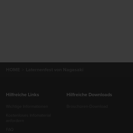
HOME
Laternenfest von Nagasaki
Hilfreiche Links
Hilfreiche Downloads
Wichtige Informationen
Broschüren-Download
Kostenloses Infomaterial
anfordern
FAQ