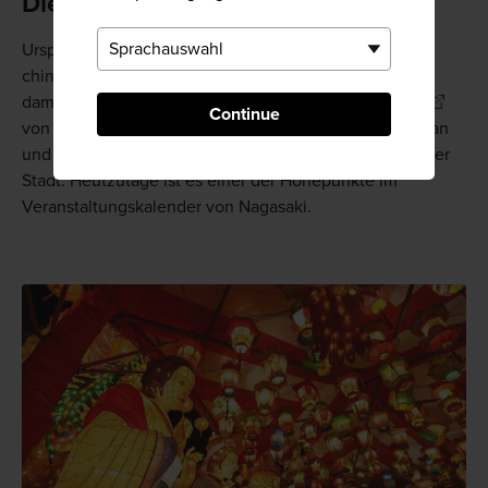
Die Ursprünge des Festes
Ursprünglich von chinesischen Siedlern zur Feier des
chinesischen Neujahrs eingeführt, beschränkte sich
damals dieses einst schlichte Fest auf das
Chinatown
Continue
von Nagasaki. Seit einigen Jahren wuchs das Fest heran
und wurde zunehmend beliebter bei den Besuchern der
Stadt. Heutzutage ist es einer der Höhepunkte im
Veranstaltungskalender von Nagasaki.