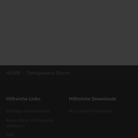
HOME
Takegawara Onsen
Hilfreiche Links
Hilfreiche Downloads
Wichtige Informationen
Broschüren-Download
Kostenloses Infomaterial
anfordern
FAQ