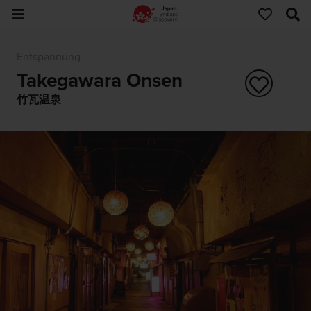
Entspannung
Takegawara Onsen
竹瓦温泉