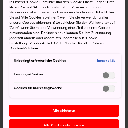
in unserer "Cookie-Richtlinie" und den "Cookie-Einstellungen". Bitte
klicken Sie auf "Alle Cookies akzeptieren", wenn Sie mit der
Kurzinfo
Verwendung aller unserer Cookies einverstanden sind. Bitte klicken
Sie auf "Alle Cookies ablehnen", wenn Sie die Verwendung aller
unserer Cookies ablehnen. Bitte schieben Sie den Wahlschalter auf
"Aktiv", wenn Sie mit der Verwendung eines Teils unserer Cookies
Der Name Takegawara bezieht sich auf das
einverstanden sind. Darüber hinaus können Sie Ihre Zustimmung
ursprüngliche Dach des Gebäudes, das mit Bambusstroh
jederzeit ändern oder widerrufen, indem Sie auf "Cookie-
gedeckt war.
Einstellungen" unter Artikel 3.2 der "Cookie-Richtlinie" klicken.
Cookie-Richtlinie
Das Onsen-Gebäude ist ein Symbol für die heiße Quelle
von Beppu.
Unbedingt erforderliche Cookies
Immer aktiv
Das markante Satteldach aus Holz stammt aus dem
Leistungs-Cookies
Jahre 1938.
Cookies für Marketingzwecke
Anfahrt
Alle ablehnen
Sie können das Onsen mit dem Zug erreichen.
Sie können den
Bahnhof Beppu
mit dem Limited
Alle Cookies akzeptieren