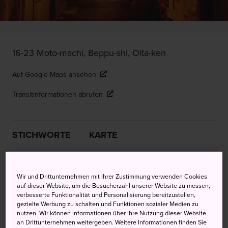
16-23 Moto-machi, Beppu-shi, Oita-ken
Auf Google Maps ansehen
Transitinformationen abrufen
STICHWORTE
KARTE
Historischer Onsen mit
Wir und Drittunternehmen mit Ihrer Zustimmung verwenden Cookies
Sandbädern
auf dieser Website, um die Besucherzahl unserer Website zu messen,
verbesserte Funktionalität und Personalisierung bereitzustellen,
gezielte Werbung zu schalten und Funktionen sozialer Medien zu
Das 1879 erbaute Takegawara Onsen ist eine der ältesten
nutzen. Wir können Informationen über Ihre Nutzung dieser Website
und bekanntesten heißen Quellen in Beppu.
an Drittunternehmen weitergeben. Weitere Informationen finden Sie