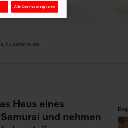
n
Alle Cookies akzeptieren
hi, Fukushima-ken
das Haus eines
Emp
 Samurai und nehmen