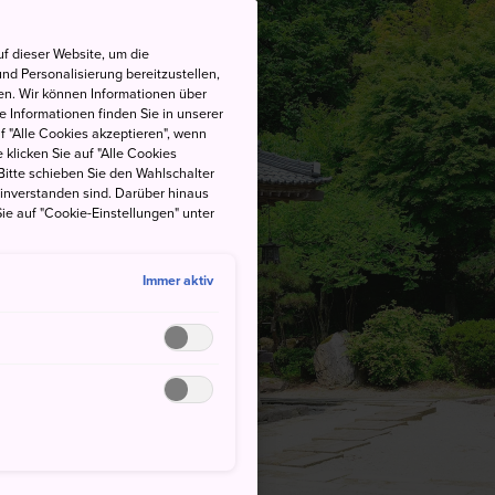
f dieser Website, um die
nd Personalisierung bereitzustellen,
en. Wir können Informationen über
 Informationen finden Sie in unserer
uf "Alle Cookies akzeptieren", wenn
 klicken Sie auf "Alle Cookies
Bitte schieben Sie den Wahlschalter
einverstanden sind. Darüber hinaus
ie auf "Cookie-Einstellungen" unter
Immer aktiv