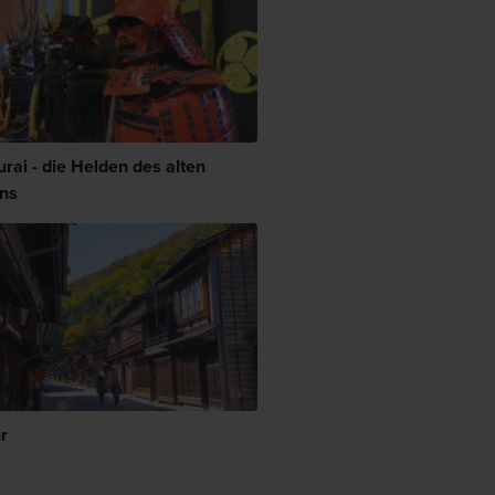
rai - die Helden des alten
ns
r