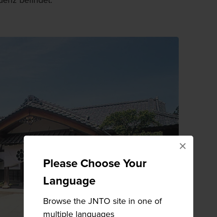
denz befindet.
×
Please Choose Your
Language
Browse the JNTO site in one of
multiple languages