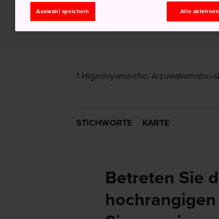
Auswahl speichern
Alle ablehne
1 Higashiyama-cho, Aizuwakamatsu-s
STICHWORTE
KARTE
Betreten Sie 
hochrangigen