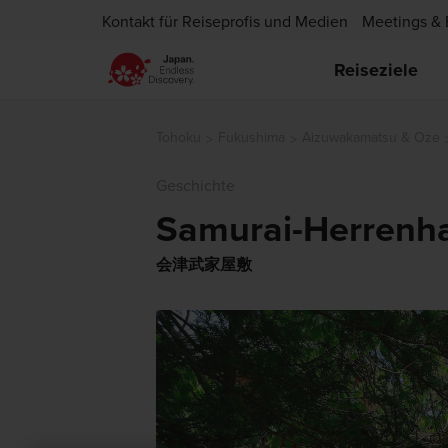
Kontakt für Reiseprofis und Medien
Meetings & 
Reiseziele
Tohoku
Fukushima
Aizuwakamatsu & Oze
Geschichte
Samurai-Herrenha
会津武家屋敷