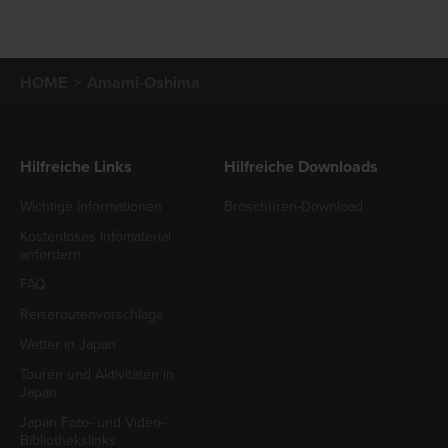
HOME
Amami-Oshima
Hilfreiche Links
Hilfreiche Downloads
Wichtige Informationen
Broschüren-Download
Kostenloses Infomaterial
anfordern
FAQ
Reiseroutenvorschläge
Wetter in Japan
Touren und Aktivitäten in
Japan
Japan Foto- und Video-
Bibliothekslinks