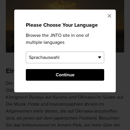
×
Please Choose Your Language
Browse the JNTO site in one of
multiple languages
Einzigartige Inselkultur
Continue
Die Inseln der Satsunan-Kette, einschließlich Amami-
Oshima, weisen historische Einflüsse durch das
Königreich Ryukyu auf Kyushu und Okinawa im Süden auf.
Die Musik, Feste und Inselatmosphäre ähneln im
Allgemeinen mehr denen, die auf Okinawa anzutreffen
sind, als jenen auf dem japanischen Festland. Besuchen
Sie das Volksmuseum im Amami-Park, um mehr über die