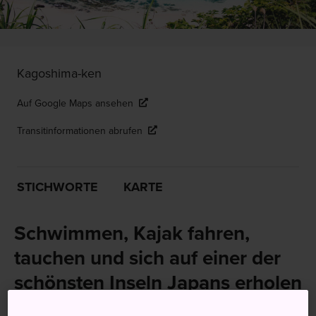
Kagoshima-ken
Auf Google Maps ansehen
Transitinformationen abrufen
STICHWORTE
KARTE
Schwimmen, Kajak fahren,
tauchen und sich auf einer der
schönsten Inseln Japans erholen
Amami-Oshima liegt im Südchinesischen Meer zwischen