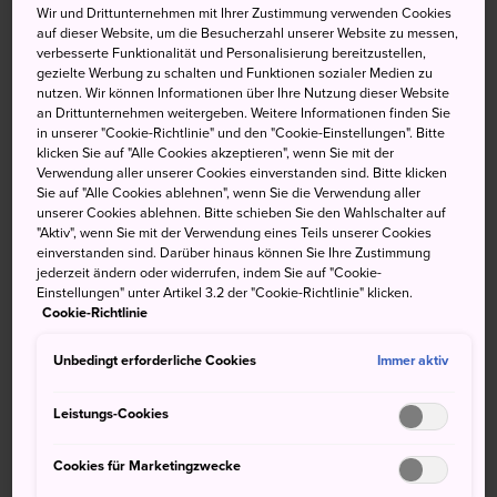
Wir und Drittunternehmen mit Ihrer Zustimmung verwenden Cookies
Kyushu
und
Okinawa
. Das Klima auf der Insel ähnelt
auf dieser Website, um die Besucherzahl unserer Website zu messen,
dem im milden Okinawa und die weißen Strände, die
verbesserte Funktionalität und Personalisierung bereitzustellen,
gezielte Werbung zu schalten und Funktionen sozialer Medien zu
wunderschönen Korallenriffe und das kristallklare Meer
nutzen. Wir können Informationen über Ihre Nutzung dieser Website
machen die Insel zu einem der beliebtesten Schnorchel-
an Drittunternehmen weitergeben. Weitere Informationen finden Sie
und Tauchreviere Japans.
in unserer "Cookie-Richtlinie" und den "Cookie-Einstellungen". Bitte
klicken Sie auf "Alle Cookies akzeptieren", wenn Sie mit der
Verwendung aller unserer Cookies einverstanden sind. Bitte klicken
Anfahrt
Sie auf "Alle Cookies ablehnen", wenn Sie die Verwendung aller
unserer Cookies ablehnen. Bitte schieben Sie den Wahlschalter auf
Amami-Oshima ist mit dem Flugzeug von vielen großen
"Aktiv", wenn Sie mit der Verwendung eines Teils unserer Cookies
einverstanden sind. Darüber hinaus können Sie Ihre Zustimmung
japanischen Städten aus und mit der Fähre von
jederzeit ändern oder widerrufen, indem Sie auf "Cookie-
Kagoshima aus erreichbar.
Einstellungen" unter Artikel 3.2 der "Cookie-Richtlinie" klicken.
Cookie-Richtlinie
Mit dem Flugzeug ist die Insel 2 Stunden und 10 Minuten
von Tokyo, 1,5 Stunden von Osaka und 1 Stunde und 50
Unbedingt erforderliche Cookies
Immer aktiv
Minuten von Kagoshima entfernt.
Leistungs-Cookies
Amami-Oshima liegt an der Fährverbindung, die
Kagoshima mit
Naha
auf
Okinawa
verbindet. Die
Cookies für Marketingzwecke
Fährüberfahrt von Kagoshima aus dauert 11 Stunden, von