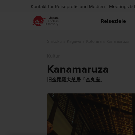
Kontakt für Reiseprofis und Medien
Meetings & 
Reiseziele
Shikoku
Kagawa
Kotohira
Kanamaruza
Kultur
Kanamaruza
旧金毘羅大芝居「金丸座」