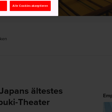
n
Alle Cookies akzeptieren
-ken
Japans ältestes
Emp
buki-Theater