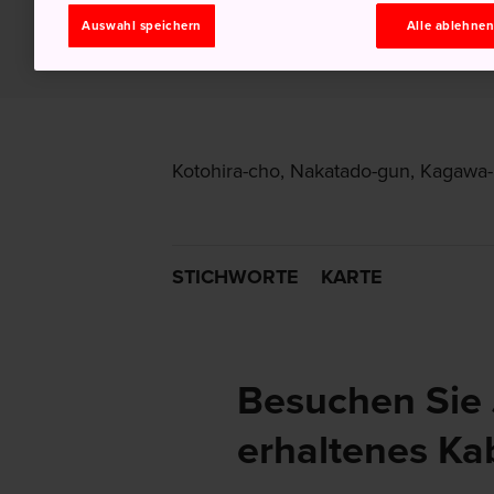
Auswahl speichern
Alle ablehne
Kotohira-cho, Nakatado-gun, Kagawa
STICHWORTE
KARTE
Besuchen Sie 
erhaltenes Ka