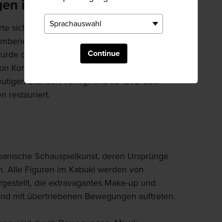
gen in Kanamaruza
e sich mit den Besitzern, aber der Name
 Umbenennung im Jahr 1900 erhalten. Nach
Continue
 wurde das Gebäude 1970 unter dem Namen
n Konpira zu einem wichtigen Kulturgut
eutigen Standort verlegt und ab 1972 über
 restauriert.
 japanische Schauspielkunst, deren Ursprünge
. Alle Figuren im Kabuki werden von
gestellt, die extravagantes Make-up und
 und mit übertriebenen Bewegungen auftreten.