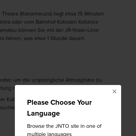
 Theare (Kanamaruza) liegt etwa 15 Minuten
hira oder vom Bahnhof Kotoden Kotohira
amatsu können Sie mit der JR-Yosan-Linie
ra fahren, was etwa 1 Stunde dauert.
eater; um die ursprüngliche Atmosphäre zu
htung mit Laternen und Kerzen
×
er Kabuki-Aufführungen statt, die bei der
Please Choose Your
esuchern aus dem ganzen Land sehr beliebt
Language
Browse the JNTO site in one of
multiple languages