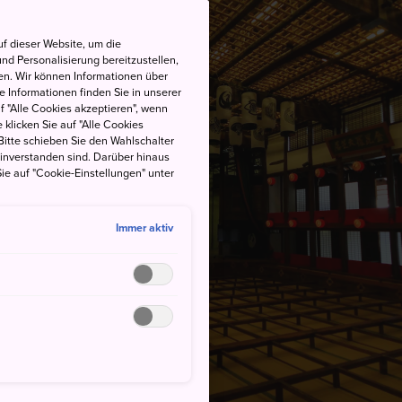
f dieser Website, um die
nd Personalisierung bereitzustellen,
en. Wir können Informationen über
 Informationen finden Sie in unserer
uf "Alle Cookies akzeptieren", wenn
 klicken Sie auf "Alle Cookies
Bitte schieben Sie den Wahlschalter
einverstanden sind. Darüber hinaus
ie auf "Cookie-Einstellungen" unter
Immer aktiv