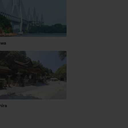
awa
hira