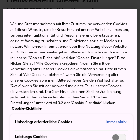
UNESCO Weltkulturerbe
gehörenden Thermalquellen
Wir und Drittunternehmen mit Ihrer Zustimmung verwenden Cookies
auf dieser Website, um die Besucherzahl unserer Website zu messen,
Yunomine Onsen ist ein abgelegenes Bergdorf, das als
verbesserte Funktionalität und Personalisierung bereitzustellen,
gezielte Werbung zu schalten und Funktionen sozialer Medien zu
eine der ältesten Onsensiedlungen Japans gilt.
nutzen. Wir können Informationen über Ihre Nutzung dieser Website
an Drittunternehmen weitergeben. Weitere Informationen finden Sie
Versteckt in den Kii-Bergen von
Wakayama
, bieten die
in unserer "Cookie-Richtlinie" und den "Cookie-Einstellungen". Bitte
Herbergen und Gasthöfe hier seit langem Erholung für
klicken Sie auf "Alle Cookies akzeptieren", wenn Sie mit der
Verwendung aller unserer Cookies einverstanden sind. Bitte klicken
diejenigen, die auf dem alten
Kumano-Kodo-Pilgerweg
Sie auf "Alle Cookies ablehnen", wenn Sie die Verwendung aller
wandern wollen. Sie finden Entspannung für Körper und
unserer Cookies ablehnen. Bitte schieben Sie den Wahlschalter auf
Seele in einem der vielen Thermalbäder von Yunomine.
"Aktiv", wenn Sie mit der Verwendung eines Teils unserer Cookies
einverstanden sind. Darüber hinaus können Sie Ihre Zustimmung
jederzeit ändern oder widerrufen, indem Sie auf "Cookie-
Einstellungen" unter Artikel 3.2 der "Cookie-Richtlinie" klicken.
Cookie-Richtlinie
Unbedingt erforderliche Cookies
Immer aktiv
Leistungs-Cookies