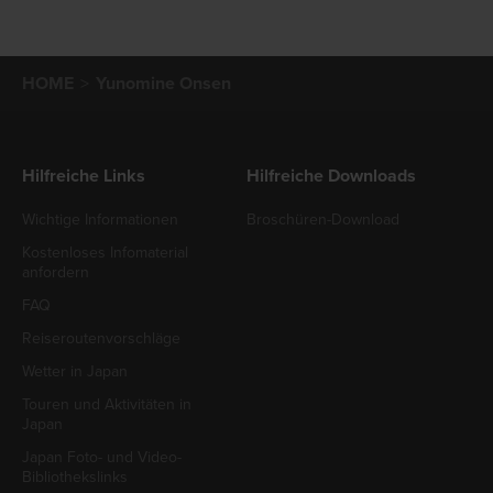
HOME
Yunomine Onsen
Hilfreiche Links
Hilfreiche Downloads
Wichtige Informationen
Broschüren-Download
Kostenloses Infomaterial
anfordern
FAQ
Reiseroutenvorschläge
Wetter in Japan
Touren und Aktivitäten in
Japan
Japan Foto- und Video-
Bibliothekslinks