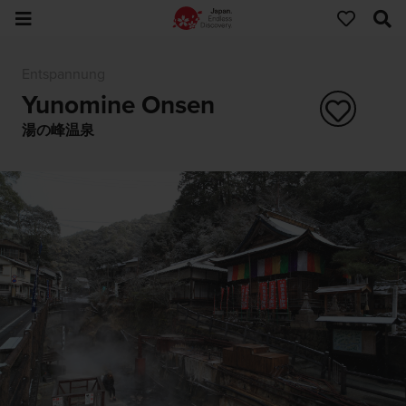
Entspannung
Yunomine Onsen
湯の峰温泉