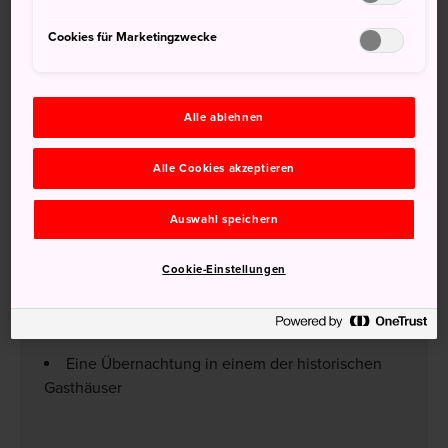
Cookies für Marketingzwecke
©Tanabe City Tourism Promotion Division
Alle ablehnen
Alle Cookies akzeptieren
Nicht verpassen
Auswahl speichern
Ein privates Bad im Tsuboyu, der einzigen zum
UNESCO Weltkulturerbe gehörenden Therme der
Cookie-Einstellungen
Welt
Kochen von frischen Eiern und Gemüse im
Wasser der heißen Quellen
Eine Übernachtung in einem der historischen
Gasthäuser