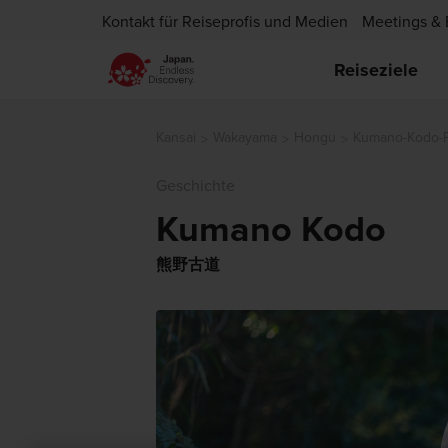
Kontakt für Reiseprofis und Medien
Meetings & 
Reiseziele
Kansai
Wakayama
Hongu
Kumano-Kodo-P
Geschichte
Kumano Kodo
熊野古道