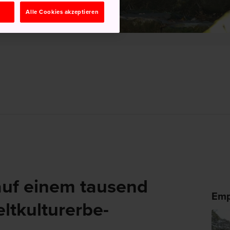
n
Alle Cookies akzeptieren
auf einem tausend
Emp
ltkulturerbe-