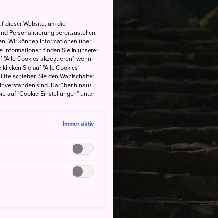
f dieser Website, um die
nd Personalisierung bereitzustellen,
en. Wir können Informationen über
 Informationen finden Sie in unserer
uf "Alle Cookies akzeptieren", wenn
 klicken Sie auf "Alle Cookies
Bitte schieben Sie den Wahlschalter
einverstanden sind. Darüber hinaus
ie auf "Cookie-Einstellungen" unter
Immer aktiv