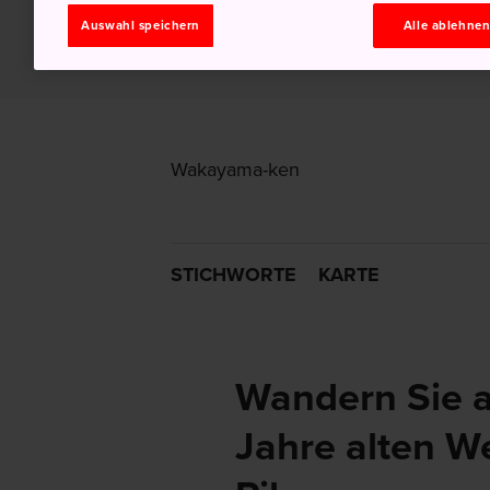
Auswahl speichern
Alle ablehne
Wakayama-ken
STICHWORTE
KARTE
Wandern Sie 
Jahre alten We