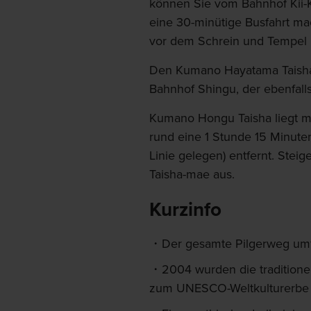
können Sie vom Bahnhof Kii-K
eine 30-minütige Busfahrt mac
vor dem Schrein und Tempel l
Den Kumano Hayatama Taisha 
Bahnhof Shingu, der ebenfalls 
Kumano Hongu Taisha liegt m
rund eine 1 Stunde 15 Minute
Linie gelegen) entfernt. Stei
Taisha-mae aus.
Kurzinfo
Der gesamte Pilgerweg umf
2004 wurden die traditione
zum UNESCO-Weltkulturerbe e