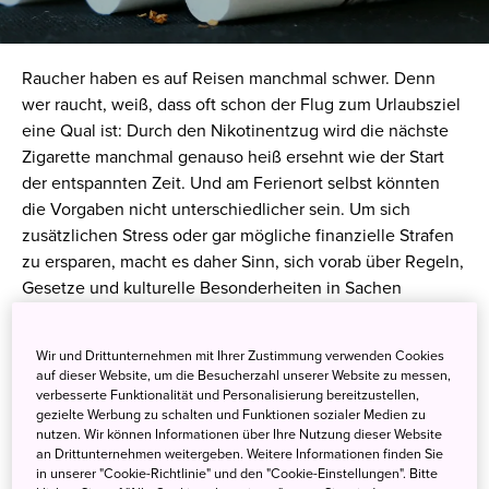
Raucher haben es auf Reisen manchmal schwer. Denn
wer raucht, weiß, dass oft schon der Flug zum Urlaubsziel
eine Qual ist: Durch den Nikotinentzug wird die nächste
Zigarette manchmal genauso heiß ersehnt wie der Start
der entspannten Zeit. Und am Ferienort selbst könnten
die Vorgaben nicht unterschiedlicher sein. Um sich
zusätzlichen Stress oder gar mögliche finanzielle Strafen
zu ersparen, macht es daher Sinn, sich vorab über Regeln,
Gesetze und kulturelle Besonderheiten in Sachen
Rauchgenuss zu informieren.
Wir und Drittunternehmen mit Ihrer Zustimmung verwenden Cookies
Japan zum Beispiel galt lange Zeit als „Raucherparadies“.
auf dieser Website, um die Besucherzahl unserer Website zu messen,
Diese Zeiten sind anscheinend vorbei, denn in Japan wird
verbesserte Funktionalität und Personalisierung bereitzustellen,
gezielte Werbung zu schalten und Funktionen sozialer Medien zu
Rauchen seit einiger Zeit zunehmend unbeliebter: So ist
nutzen. Wir können Informationen über Ihre Nutzung dieser Website
der Zigarettenkonsum seit 2009 um 35 Prozent gesunken.
an Drittunternehmen weitergeben. Weitere Informationen finden Sie
Nur noch 18 Prozent aller Erwachsenen rauchen, 2009
in unserer "Cookie-Richtlinie" und den "Cookie-Einstellungen". Bitte