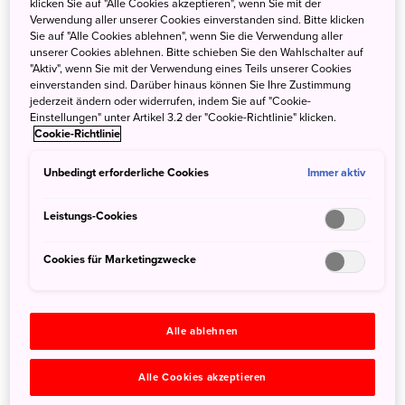
klicken Sie auf "Alle Cookies akzeptieren", wenn Sie mit der
waren es noch ca. 25 Prozent.
Verwendung aller unserer Cookies einverstanden sind. Bitte klicken
Sie auf "Alle Cookies ablehnen", wenn Sie die Verwendung aller
So ist es wenig überraschend, dass im Land der
unserer Cookies ablehnen. Bitte schieben Sie den Wahlschalter auf
"Aktiv", wenn Sie mit der Verwendung eines Teils unserer Cookies
aufgehenden Sonne zum 1. April 2020 in allen
einverstanden sind. Darüber hinaus können Sie Ihre Zustimmung
öffentlichen Einrichtungen ein striktes Rauchverbot in
jederzeit ändern oder widerrufen, indem Sie auf "Cookie-
Kraft getreten ist. Was mussten Reisende, die rauchen,
Einstellungen" unter Artikel 3.2 der "Cookie-Richtlinie" klicken.
Cookie-Richtlinie
bislang und weiterhin beachten und was kommt durch das
neue Gesetz hinzu? Hier sind unsere Tipps, damit der
Unbedingt erforderliche Cookies
Immer aktiv
Urlaub auch fürRaucher entspannt bleiben kann.
Leistungs-Cookies
Cookies für Marketingzwecke
Alle ablehnen
Alle Cookies akzeptieren