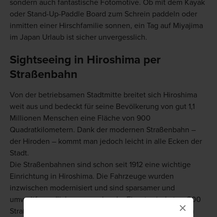
sondern auch fantastische Fotomotive. Ob mit dem Kayak
oder Stand-Up-Paddle Board zum Schrein paddeln oder
inmitten einer Hirschfamilie sonnen, ein Tag auf Miyajima
im Japan Urlaub ist sicher unvergesslich.
Sightseeing in Hiroshima per
Straßenbahn
Von der betriebsamen Stadtmitte breitet sich Hiroshima
weit aus und bedeckt für seine Bevölkerung von gut 1,1
Millionen Menschen eine Fläche von 900
Quadratkilometern. Dank der modernen Straßenbahn –
der Hiroden – kommt man jedoch leicht in alle Ecken der
Stadt.
Die Straßenbahnen sind schon seit 1912 eine wichtige
Einrichtung in Hiroshima. Die Fahrzeuge wurden
inzwischen modernisiert und sind sparsamer und
umweltfreundlicher geworden. Im Einsatz sind etwa 300
×
Straßenbahnen, mehr als in jeder anderen japanischen