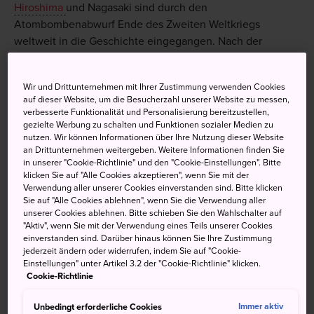
Hiroshima
und Nagasaki sind durch den
Atombombenabwurf Ende des Zweiten Weltkriegs
weltweit in die Geschichte eingegangen. Nach der
Verwüstung ergeht Hiroshima aber keinesfalls in
Verbitterung über ihre Vergangenheit, sondern wirbt für
Wir und Drittunternehmen mit Ihrer Zustimmung verwenden Cookies
Frieden und Verständigung.
auf dieser Website, um die Besucherzahl unserer Website zu messen,
verbesserte Funktionalität und Personalisierung bereitzustellen,
Jedes Jahr am 6. August wird ein Gedenkgottesdienst zur
gezielte Werbung zu schalten und Funktionen sozialer Medien zu
Erinnerung an die Opfer der Atombombe von 1945 in
nutzen. Wir können Informationen über Ihre Nutzung dieser Website
an Drittunternehmen weitergeben. Weitere Informationen finden Sie
Hiroshima abgehalten. Tausende Japaner und Touristen im
in unserer "Cookie-Richtlinie" und den "Cookie-Einstellungen". Bitte
Japan Urlaub schreiben Friedensbotschaften auf
klicken Sie auf "Alle Cookies akzeptieren", wenn Sie mit der
Papierlaternen, die gegen Sonnenuntergang entzündet
Verwendung aller unserer Cookies einverstanden sind. Bitte klicken
Sie auf "Alle Cookies ablehnen", wenn Sie die Verwendung aller
werden und dann flussabwärts schwimmen, vorbei an der
unserer Cookies ablehnen. Bitte schieben Sie den Wahlschalter auf
symbolträchtigen Ruine der
Atombombenkuppel
. Bei
"Aktiv", wenn Sie mit der Verwendung eines Teils unserer Cookies
der Laternenzeremonie ist die Beteiligung jeder
einverstanden sind. Darüber hinaus können Sie Ihre Zustimmung
jederzeit ändern oder widerrufen, indem Sie auf "Cookie-
einzelnen Person erwünscht.
Einstellungen" unter Artikel 3.2 der "Cookie-Richtlinie" klicken.
Cookie-Richtlinie
Unbedingt erforderliche Cookies
Immer aktiv