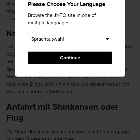
Please Choose Your Language
Stadt. Damit bildet die Straßenbahn eine komfortable
Möglichkeit, Hiroshima in vollen Zügen während der
Browse the JNTO site in one of
Japanreise zu erleben.
multiple languages
Nachtleben in Hiroshima heute
Die hellen Lichter von Ebisucho markieren die bevorzugte
Gegend, um den einen oder anderen Drink zu sich zu
Continue
nehmen. Hier gibt es zahllose Bars, Clubs, Cafés und
Speiselokale. Vom 18. bis zum 20. November findet das
Ebisu Matsuri statt, bei dem all die sonderbaren und
köstlichen Dinge gefeiert werden, die dieses Viertel von
Hiroshima heute zu bieten hat.
Anfahrt mit Shinkansen oder
Flug
Die Stadt Hiroshima ist am einfachsten mit dem Zug und
mit dem Flugzeug zu erreichen.