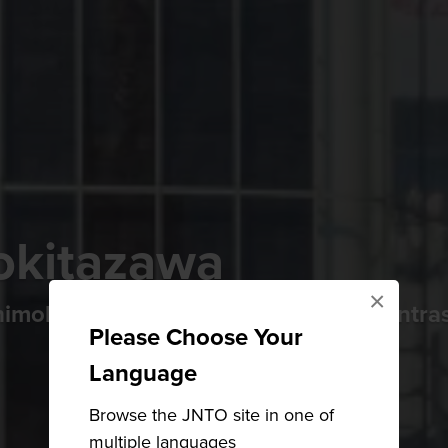
okitazawa
×
imokitazawa und erleben Sie den Kontra
Please Choose Your
Language
Browse the JNTO site in one of
multiple languages