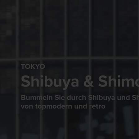
TOKYO
Shibuya & Shim
Bummeln Sie durch Shibuya und Sh
von topmodern und retro