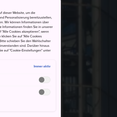
f dieser Website, um die
nd Personalisierung bereitzustellen,
en. Wir können Informationen über
 Informationen finden Sie in unserer
uf "Alle Cookies akzeptieren", wenn
 klicken Sie auf "Alle Cookies
Bitte schieben Sie den Wahlschalter
einverstanden sind. Darüber hinaus
ie auf "Cookie-Einstellungen" unter
Immer aktiv