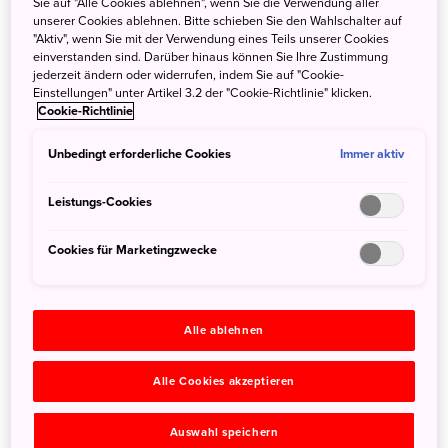
Sie auf "Alle Cookies ablehnen", wenn Sie die Verwendung aller
Gewässer umgeben von Kochis
unserer Cookies ablehnen. Bitte schieben Sie den Wahlschalter auf
"Aktiv", wenn Sie mit der Verwendung eines Teils unserer Cookies
Natur ein
einverstanden sind. Darüber hinaus können Sie Ihre Zustimmung
jederzeit ändern oder widerrufen, indem Sie auf "Cookie-
Einstellungen" unter Artikel 3.2 der "Cookie-Richtlinie" klicken.
Der 124 km lange Niyodo erstreckt sich von den Bergen
Cookie-Richtlinie
Shikokus bis zum Pazifischen Ozean. Sein Wasser ist so
außergewöhnlich rein, dass es nur blaues Licht reflektiert:
Unbedingt erforderliche Cookies
Immer aktiv
Das bezeichnen Einheimische wie begeisterte Fotografen
als das einzigartige „Niyodo Blue“.
Leistungs-Cookies
Reisende haben die Möglichkeit, dieses seltene
Cookies für Marketingzwecke
Phänomen – einen kaum vorstellbaren, strahlenden
Blauton – im sog. Crystal Kayak, einem transparenten
Kajak, oder von einem SUP-Board aus zu erleben. Die Tour
Alle ablehnen
findet in einem malerischen, ruhigen Becken statt, in dem
der Fluss aus dem Yasui-Tal mündet. In den geschützten
Alle Cookies akzeptieren
Gewässern können selbst Anfänger sicher paddeln und
dieses besondere Erlebnis genießen, das sich anfühlt, als
Auswahl speichern
würde man in der Luft schweben.