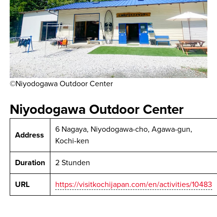
©Niyodogawa Outdoor Center
Niyodogawa Outdoor Center
6 Nagaya, Niyodogawa-cho, Agawa-gun,
Address
Kochi-ken
Duration
2 Stunden
URL
https://visitkochijapan.com/en/activities/10483