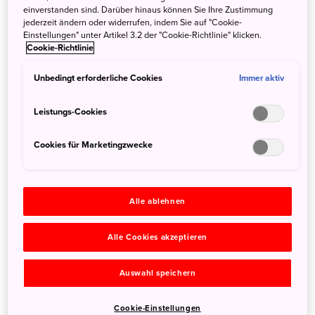
einverstanden sind. Darüber hinaus können Sie Ihre Zustimmung
jederzeit ändern oder widerrufen, indem Sie auf "Cookie-
Einstellungen" unter Artikel 3.2 der "Cookie-Richtlinie" klicken.
Cookie-Richtlinie
Unbedingt erforderliche Cookies
Immer aktiv
Leistungs-Cookies
Cookies für Marketingzwecke
Die Kampagne startet mit der
Alle ablehnen
Chance, ein Ticket nach Japan zu
Alle Cookies akzeptieren
gewinnen
Auswahl speichern
Zusammen mit der Veröffentlichung des Talk-Videos
startete JNTO auch die Kampagnen-Webseite, auf der
Cookie-Einstellungen
Fans Preise wie Direktflugtickets in das Land der