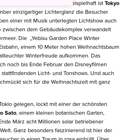
n der winterlichen Pracht. Beispielhaft ist
Tokyo
er einzigartiger Lichterglanz die Besucher
en einer mit Musik unterlegten Lichtshow auch
äche zwischen dem Gebäudekomplex verwandelt
termeer. Die „Yebisu Garden Place Winter
ner Eisbahn, einem 10 Meter hohen Weihnachtsbaum
allleuchter Winterfreude aufkommen. Das
ch noch bis Ende Februar den Disneyfilmen
 stattfindenden Licht- und Tonshows. Und auch
schmückt sich für die Weihnachtszeit mit ganz
okio gelegen, lockt mit einer der schönsten
o Sato
, einem kleinen botanischen Garten,
de März acht Millionen solar betriebener
elt. Ganz besonders faszinierend ist hier der
sucher in einen Traum in rosa einhüllt. Über