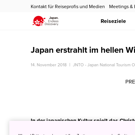
Kontakt für Reiseprofis und Medien
Meetings & 
Reiseziele
Japan erstrahlt im hellen W
14. November 2018
JNTO - Japan National Tourism O
PRE
In der japanischen Kultur spielt das Chri
Weihnachts- und Winterbeleuchtung gehör