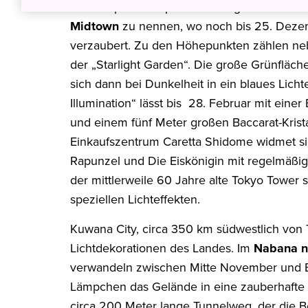
Auch Japans Hauptstadt steht ganz im Zeiche
Midtown
zu nennen, wo noch bis 25. Dezemb
verzaubert. Zu den Höhepunkten zählen neb
der „Starlight Garden“. Die große Grünfl
sich dann bei Dunkelheit in ein blaues Lich
Illumination“ lässt bis 28. Februar mit ei
und einem fünf Meter großen Baccarat-Krist
Einkaufszentrum Caretta Shidome widmet si
Rapunzel und Die Eiskönigin mit regelmäßig
der mittlerweile 60 Jahre alte Tokyo Tower 
speziellen Lichteffekten.
Kuwana City, circa 350 km südwestlich von T
Lichtdekorationen des Landes. Im
Nabana n
verwandeln zwischen Mitte November und En
Lämpchen das Gelände in eine zauberhafte W
circa 200 Meter lange Tunnelweg, der die Be