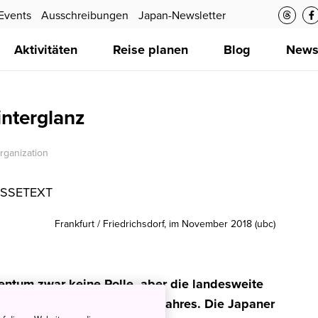
Events
Ausschreibungen
Japan-Newsletter
Aktivitäten
Reise planen
Blog
New
interglanz
rganization
SSETEXT
Frankfurt / Friedrichsdorf, im November 2018 (ubc)
stentum zwar keine Rolle, aber die landesweite
t zu den Höhepunkten des Jahres. Die Japaner