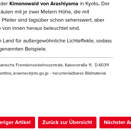
t der
Kimonowald von Arashiyama
in Kyoto
.
Der
äulen mit je zwei Metern Höhe, die mit
n Pfeiler sind tagsüber schon sehenswert, aber
e von innen heraus beleuchtet sind.
 Land für außergewöhnliche Lichteffekte, sodass
e genannten Beispiele.
panische Fremdenverkehrszentrale, Kaiserstraße 11, D-60311
 bettina_kraemer@jnto.go.jp. - herunterladbares Bildmaterial
eriger Artikel
Zurück zur Übersicht
Nächster Ar