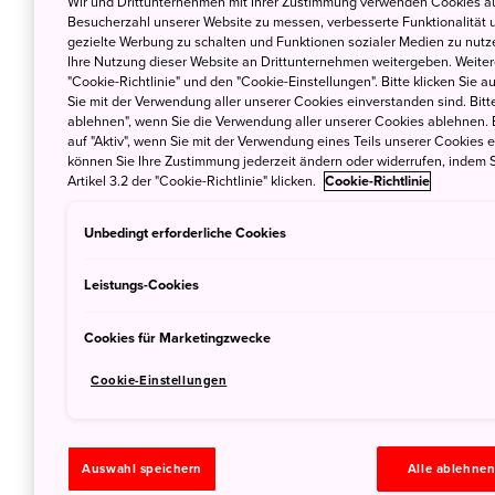
Wir und Drittunternehmen mit Ihrer Zustimmung verwenden Cookies au
lieben die fantasievolle und üppige, in al
Besucherzahl unserer Website zu messen, verbesserte Funktionalität u
sowie ihrer Parks und Gärten. Jedes Jahr 
gezielte Werbung zu schalten und Funktionen sozialer Medien zu nutz
Ihre Nutzung dieser Website an Drittunternehmen weitergeben. Weitere
und entwickeln einzigartige „High-Light
"Cookie-Richtlinie" und den "Cookie-Einstellungen". Bitte klicken Sie a
für ausländische Besucher die Reise nac
Sie mit der Verwendung aller unserer Cookies einverstanden sind. Bitte
ablehnen", wenn Sie die Verwendung aller unserer Cookies ablehnen. 
lassen.
auf "Aktiv", wenn Sie mit der Verwendung eines Teils unserer Cookies 
können Sie Ihre Zustimmung jederzeit ändern oder widerrufen, indem S
Eine der spektakulärsten Veranstaltungen d
Artikel 3.2 der "Cookie-Richtlinie" klicken.
Cookie-Richtlinie
Osaka
sein. An verschiedenen Örtlichkeiten
Unbedingt erforderliche Cookies
statt. Ein Highlight ist die Lichtshow an de
Projektionsfläche die 150-jährige Geschichte
Leistungs-Cookies
Millionen farbigen LED-Birnen dargestellt w
langen Midosujj Straße wird als Weltrekord b
Cookies für Marketingzwecke
illuminierte Bäume entlang einer Fahrbahn.
Cookie-Einstellungen
größten deutschen Weihnachtsmärkte in Jap
selbstverständlich festlich geschmückt mi
Lichtern.
Auswahl speichern
Alle ablehne