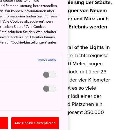
f dieser Website, um die
len Farben leuchtende, Illuminierung der Städte,
nd Personalisierung bereitzustellen,
übertreffen sich die Lichtdesigner von Neuem
en. Wir können Informationen über
 Informationen finden Sie in unserer
s“, die zwischen Ende November und März auch
uf "Alle Cookies akzeptieren", wenn
h Japan zu einem besonderen Erlebnis werden
 klicken Sie auf "Alle Cookies
Bitte schieben Sie den Wahlschalter
einverstanden sind. Darüber hinaus
ie auf "Cookie-Einstellungen" unter
ürfte das über 50-tägige
Festival of the
Lights in
 finden 20 kleinere und größere Lichtereignisse
Immer aktiv
r Burg von Osaka, wo auf einer 30 Meter langen
 von der Edo- bis zur Meiji-Periode mit über 23
ird. Die komplette Beleuchtung der vier Kilometer
etrachtet, nirgendwo sonst gibt es so viele
 Und vom 16. bis 25. Dezember lädt einer der
an zu Glühwein, Bratwurst und Plätzchen ein,
t 27 Weihnachtsbäumen und insgesamt 350.000
n
Alle Cookies akzeptieren