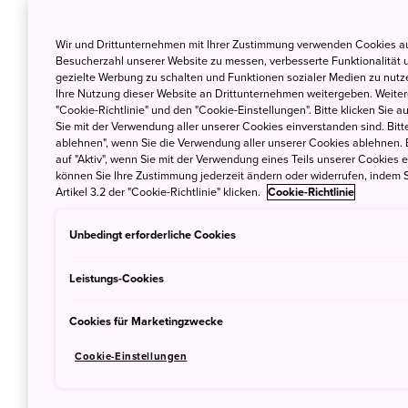
Das japanische Außenministerium hat das la
einem Jahr des bilaterale Austauschs mitte
Wir und Drittunternehmen mit Ihrer Zustimmung verwenden Cookies au
Besucherzahl unserer Website zu messen, verbesserte Funktionalität u
Deutschland bestimmt. Damit wird an die E
gezielte Werbung zu schalten und Funktionen sozialer Medien zu nutz
Freude“ im Jahr 1918 erinnert, als diese Sin
Ihre Nutzung dieser Website an Drittunternehmen weitergeben. Weitere
"Cookie-Richtlinie" und den "Cookie-Einstellungen". Bitte klicken Sie a
gespielt wurde, und zwar von deutschen Ins
Sie mit der Verwendung aller unserer Cookies einverstanden sind. Bitte
Kriegsgefangenenlager.
ablehnen", wenn Sie die Verwendung aller unserer Cookies ablehnen. 
auf "Aktiv", wenn Sie mit der Verwendung eines Teils unserer Cookies 
können Sie Ihre Zustimmung jederzeit ändern oder widerrufen, indem S
Das Lager Bando in Naruto stand unter der
Artikel 3.2 der "Cookie-Richtlinie" klicken.
Cookie-Richtlinie
Matsue, der den Gefangenen mit großem Res
im Kampf für ihr Heimatland betrachtete. Ma
Unbedingt erforderliche Cookies
Verhalten der einheimischen Bevölkerung wid
Leistungs-Cookies
die „Herren Deutschen“ titulierten, die den
Deutschunterricht erteilten. In Bando lebte
Cookies für Marketingzwecke
einer eigenen Gemeinde. In einem kleinen G
Handwerksbetriebe sowie eine Konditorei un
Cookie-Einstellungen
Lagerzeitung erschien jeden Sonntag, und da