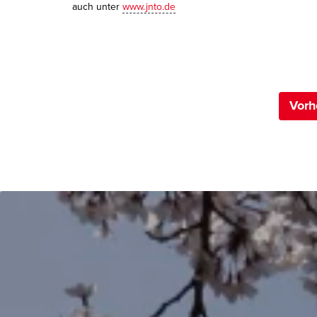
auch unter
www.jnto.de
Vorh