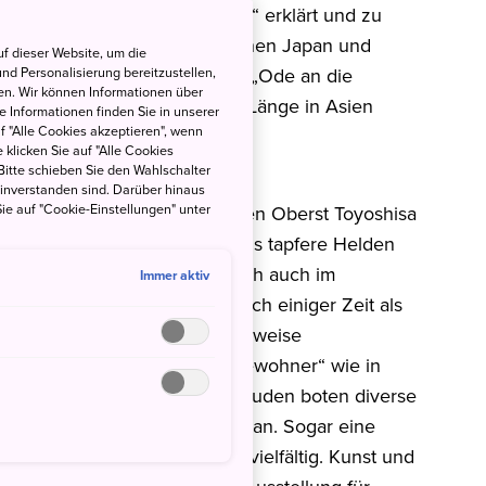
ufende Jahr zum „Daiku 2018“ erklärt und zu
ls der „Neunten“ (Daiku) zwischen Japan und
f dieser Website, um die
nd Personalisierung bereitzustellen,
rstaufführung von Beethovens „Ode an die
en. Wir können Informationen über
fonie zum ersten Mal in voller Länge in Asien
 Informationen finden Sie in unserer
uf "Alle Cookies akzeptieren", wenn
assen in einem japanischen
 klicken Sie auf "Alle Cookies
Bitte schieben Sie den Wahlschalter
einverstanden sind. Darüber hinaus
ie auf "Cookie-Einstellungen" unter
 Leitung des außergewöhnlichen Oberst Toyoshisa
pekt begegnete, da er sie als tapfere Helden
tsues Einstellung spiegelte sich auch im
Immer aktiv
er, die die Lagerinsassen nach einiger Zeit als
 japanischen Kindern sogar teilweise
n die circa 1.000 deutschen „Bewohner“ wie in
eschäftsviertel mit circa 80 Buden boten diverse
d Schlachterei ihre Produkte an. Sogar eine
s Sportangebot war äußerst vielfältig. Kunst und