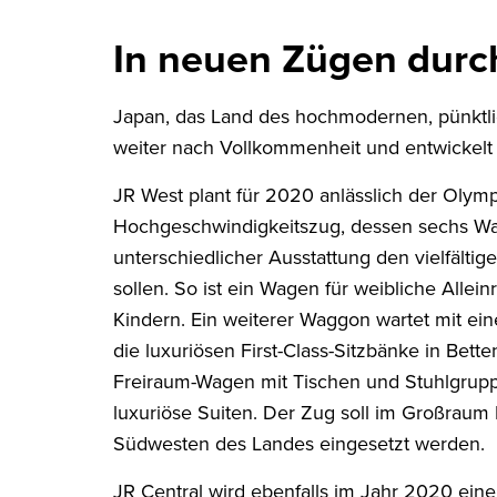
In neuen Zügen durc
Japan, das Land des hochmodernen, pünktl
weiter nach Vollkommenheit und entwickelt
JR West plant für 2020 anlässlich der Olym
Hochgeschwindigkeitszug, dessen sechs W
unterschiedlicher Ausstattung den vielfält
sollen. So ist ein Wagen für weibliche Allei
Kindern. Ein weiterer Waggon wartet mit ei
die luxuriösen First-Class-Sitzbänke in Be
Freiraum-Wagen mit Tischen und Stuhlgruppe
luxuriöse Suiten. Der Zug soll im Großraum
Südwesten des Landes eingesetzt werden.
JR Central wird ebenfalls im Jahr 2020 ein