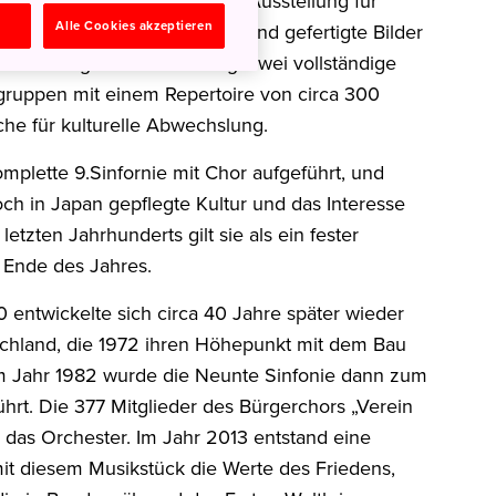
. So fand beispielsweise eine Ausstellung für
n
Alle Cookies akzeptieren
amt über 550 selbst gemalte und gefertigte Bilder
 war von großer Bedeutung: zwei vollständige
ruppen mit einem Repertoire von circa 300
he für kulturelle Abwechslung.
plette 9.Sinfornie mit Chor aufgeführt, und
och in Japan gepflegte Kultur und das Interesse
etzten Jahrhunderts gilt sie als ein fester
m Ende des Jahres.
 entwickelte sich circa 40 Jahre später wieder
chland, die 1972 ihren Höhepunkt mit dem Bau
Im Jahr 1982 wurde die Neunte Sinfonie dann zum
ührt. Die 377 Mitglieder des Bürgerchors „Verein
das Orchester. Im Jahr 2013 entstand eine
mit diesem Musikstück die Werte des Friedens,