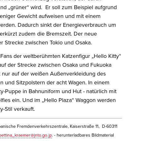
und „grüner“ wird. Er soll zum Beispiel aufgrund
 weniger Gewicht aufweisen und mit einem
werden. Dadurch sinkt der Energieverbrauch um
verkürzt zudem die Bremszeit. Der neue
r Strecke zwischen Tokio und Osaka.
ans der weltberühmten Katzenfigur „Hello Kitty“
 auf der Strecke zwischen Osaka und Fukuoka
ht nur auf der weißen Außenverkleidung des
n und Sitzpolstern der acht Wagen. In einem
y-Puppe in Bahnuniform und Hut - natürlich mit
Selfies ein. Und im „Hello Plaza“ Waggon werden
-Stil verkauft.
panische Fremdenverkehrszentrale, Kaiserstraße 11, D-60311
bettina_kraemer@jnto.go.jp
. - herunterladbares Bildmaterial