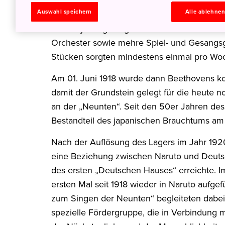
Kultur spielten ebenfalls eine wichtige Rolle
Auswahl speichern
Alle ablehne
Bildkunst und Handwerk statt, in der insges
und Objekte gezeigt wurden. Und die Musik
Orchester sowie mehre Spiel- und Gesangsg
Stücken sorgten mindestens einmal pro Woc
Am 01. Juni 1918 wurde dann Beethovens kom
damit der Grundstein gelegt für die heute n
an der „Neunten“. Seit den 50er Jahren des l
Bestandteil des japanischen Brauchtums a
Nach der Auflösung des Lagers im Jahr 1920
eine Beziehung zwischen Naruto und Deuts
des ersten „Deutschen Hauses“ erreichte. 
ersten Mal seit 1918 wieder in Naruto aufgef
zum Singen der Neunten“ begleiteten dabei 
spezielle Fördergruppe, die in Verbindung 