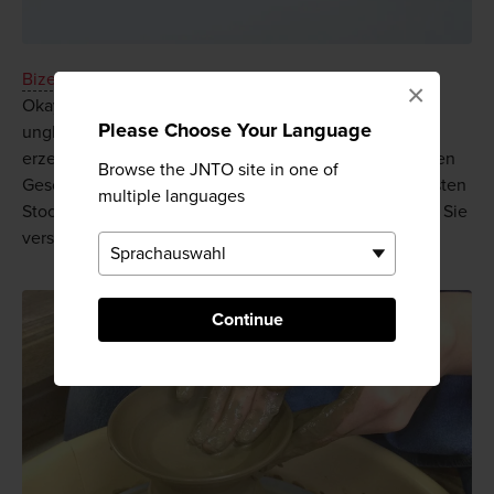
Bizen-yaki
ist eine besondere Art von Keramik aus
×
Okayama, bei der Stroh verwendet wird, um auf der
Please Choose Your Language
unglasierten Oberfläche charakteristische Muster zu
erzeugen. Dieser Keramik wird nachgesagt, dass sie den
Browse the JNTO site in one of
Geschmack von Wasser und Alkohol verbessert. Im ersten
multiple languages
Stock des berühmten Schlosses von Okayama können Sie
versuchen, Ihr eigenes Bizen-yaki herzustellen.
Continue