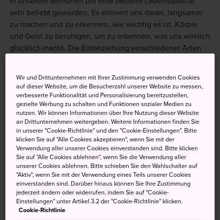
in unserem Bemühen um eine bessere Lebensqualität
sehr beliebt geworden. Es erinnert uns daran, langsamer
zu machen und zu erkennen, wie wichtig es ist, Körper
und Geist zu beruhigen, um zu erkennen, was uns wirklich
glücklich macht. Die Einbeziehung verschiedener Arten
von Wellness in ihre Reisen ist für viele zu einer beliebten
Option geworden. In Japan zu reisen und die natürliche
Wir und Drittunternehmen mit Ihrer Zustimmung verwenden Cookies
Schönheit und atemberaubende Landschaft zu genießen,
auf dieser Website, um die Besucherzahl unserer Website zu messen,
kann an sich schon eine entspannende Erfahrung sein. Es
verbesserte Funktionalität und Personalisierung bereitzustellen,
gezielte Werbung zu schalten und Funktionen sozialer Medien zu
gibt jedoch auch zahlreiche Möglichkeiten, um sich zu
nutzen. Wir können Informationen über Ihre Nutzung dieser Website
entspannen und die Gedanken zu ordnen. Sie können z.
an Drittunternehmen weitergeben. Weitere Informationen finden Sie
B. Zen-Meditation praktizieren, in
heißen Quellen
in unserer "Cookie-Richtlinie" und den "Cookie-Einstellungen". Bitte
klicken Sie auf "Alle Cookies akzeptieren", wenn Sie mit der
baden etc. und sich während Ihrer Reise etwas Zeit für
Verwendung aller unserer Cookies einverstanden sind. Bitte klicken
Wellness nehmen, um wieder in Einklang mit sich selbst
Sie auf "Alle Cookies ablehnen", wenn Sie die Verwendung aller
zu kommen.
unserer Cookies ablehnen. Bitte schieben Sie den Wahlschalter auf
"Aktiv", wenn Sie mit der Verwendung eines Teils unserer Cookies
einverstanden sind. Darüber hinaus können Sie Ihre Zustimmung
Wellness - verleihen Sie Ihrer Reise
jederzeit ändern oder widerrufen, indem Sie auf "Cookie-
einen Energieschub
Einstellungen" unter Artikel 3.2 der "Cookie-Richtlinie" klicken.
Cookie-Richtlinie