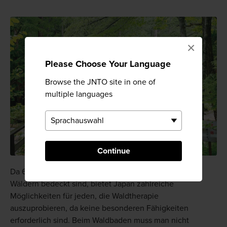
×
Please Choose Your Language
Browse the JNTO site in one of
multiple languages
Continue
Da 67 % der Landfläche Japans von majestätischen
Wäldern bedeckt sind, bietet Japan zahlreiche
Möglichkeiten für jeden, die Waldtherapie
auszuprobieren, da keine besonderen Fähigkeiten
erforderlich sind. Beim Waldbaden muss man nicht