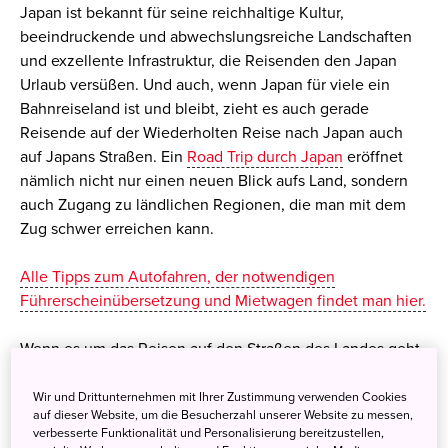
Japan ist bekannt für seine reichhaltige Kultur,
beeindruckende und abwechslungsreiche Landschaften
und exzellente Infrastruktur, die Reisenden den Japan
Urlaub versüßen. Und auch, wenn Japan für viele ein
Bahnreiseland ist und bleibt, zieht es auch gerade
Reisende auf der Wiederholten Reise nach Japan auch
auf Japans Straßen. Ein
Road Trip durch Japan
eröffnet
nämlich nicht nur einen neuen Blick aufs Land, sondern
auch Zugang zu ländlichen Regionen, die man mit dem
Zug schwer erreichen kann.
Alle Tipps zum Autofahren, der notwendigen
Führerscheinübersetzung und Mietwagen findet man hier.
Wenn es um das Reisen auf den Straßen des Landes geht,
sind Raststätten unabdingbar. Und in Japan sind sie
gerade zu eine Institution, die einen eigenen Ausflug wert
Wir und Drittunternehmen mit Ihrer Zustimmung verwenden Cookies
auf dieser Website, um die Besucherzahl unserer Website zu messen,
ist. Auf Landstraßen erwarten den Japanreisenden
verbesserte Funktionalität und Personalisierung bereitzustellen,
nämlich Michi no Eki (wörtlich übersetzt: „Wegbahnhöfe“)