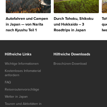
Autofahren und Campen
Durch Tohoku, Shikoku
To
in Japan — von Narita
und Hokkaido – 3
qu
nach Kyushu Teil 1
Roadtrips in Japan
Iw
Hilfreiche Links
Hilfreiche Downloads
Wichtige Informationen
Broschüren-Download
Kostenloses Infomaterial
anfordern
FAQ
Reiseroutenvorschläge
Wetter in Japan
Touren und Aktivitäten in