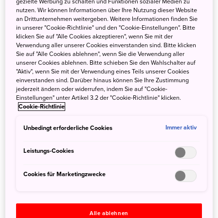
gezielte Werbung zu schalten und Funktionen sozialer Medien zu
und auf Autobahnen sogenannte Parking Areas. Sie sind
nutzen. Wir können Informationen über Ihre Nutzung dieser Website
an Drittunternehmen weitergeben. Weitere Informationen finden Sie
ein bemerkenswerter Teil der japanischen Autobahn- und
in unserer "Cookie-Richtlinie" und den "Cookie-Einstellungen". Bitte
Landstraßeninfrastruktur, wie wir sie in Europa nicht
klicken Sie auf "Alle Cookies akzeptieren", wenn Sie mit der
unbedingt erwarten. Autobahnraststätten kennen wir ja
Verwendung aller unserer Cookies einverstanden sind. Bitte klicken
Sie auf "Alle Cookies ablehnen", wenn Sie die Verwendung aller
alle – aber an wie viele hat man gute Erinnerungen?
unserer Cookies ablehnen. Bitte schieben Sie den Wahlschalter auf
"Aktiv", wenn Sie mit der Verwendung eines Teils unserer Cookies
Die kostenlosen japanischen Raststätten sind etwas
einverstanden sind. Darüber hinaus können Sie Ihre Zustimmung
jederzeit ändern oder widerrufen, indem Sie auf "Cookie-
anders, als man sie vom Road Trip durch Deutschland oder
Einstellungen" unter Artikel 3.2 der "Cookie-Richtlinie" klicken.
Europa kennt. Man findet sie im ganzen Land und Michi
Cookie-Richtlinie
no Eki bieten Reisenden nicht nur die Möglichkeit, sich
auszuruhen und zu erfrischen, sondern auch einen
Unbedingt erforderliche Cookies
Immer aktiv
Einblick in die lokale Kultur, regionale Spezialitäten und
traditionelle Handwerkskunst. Das Highlight: An einigen
Leistungs-Cookies
Raststätten gibt es sogar Onsen, die zum Entspannen
einladen!
Cookies für Marketingzwecke
Alle ablehnen