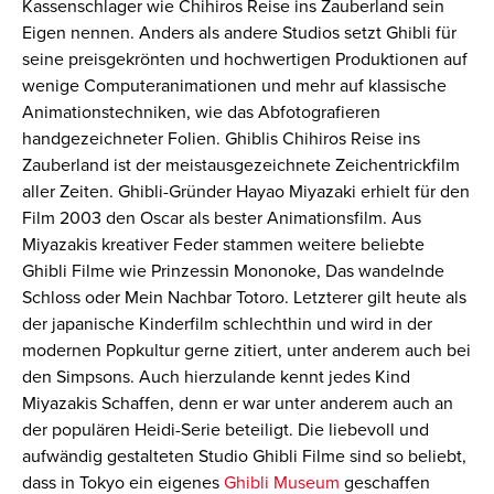
Kassenschlager wie
Chihiros Reise ins Zauberland
sein
Eigen nennen. Anders als andere Studios setzt Ghibli für
seine preisgekrönten und hochwertigen Produktionen auf
wenige Computeranimationen und mehr auf klassische
Animationstechniken, wie das Abfotografieren
handgezeichneter Folien. Ghiblis
Chihiros Reise ins
Zauberland
ist der meistausgezeichnete Zeichentrickfilm
aller Zeiten. Ghibli-Gründer Hayao Miyazaki erhielt für den
Film 2003 den Oscar als bester Animationsfilm. Aus
Miyazakis kreativer Feder stammen weitere beliebte
Ghibli Filme wie
Prinzessin Mononoke
,
Das wandelnde
Schloss
oder
Mein Nachbar Totoro
. Letzterer gilt heute als
der japanische Kinderfilm schlechthin und wird in der
modernen Popkultur gerne zitiert, unter anderem auch bei
den
Simpsons
. Auch hierzulande kennt jedes Kind
Miyazakis Schaffen, denn er war unter anderem auch an
der populären
Heidi
-Serie beteiligt. Die liebevoll und
aufwändig gestalteten Studio Ghibli Filme sind so beliebt,
dass in Tokyo ein eigenes
Ghibli Museum
geschaffen