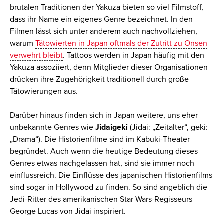
brutalen Traditionen der Yakuza bieten so viel Filmstoff,
dass ihr Name ein eigenes Genre bezeichnet. In den
Filmen lässt sich unter anderem auch nachvollziehen,
warum
Tätowierten in Japan oftmals der Zutritt zu Onsen
verwehrt bleibt
. Tattoos werden in Japan häufig mit den
Yakuza assoziiert, denn Mitglieder dieser Organisationen
drücken ihre Zugehörigkeit traditionell durch große
Tätowierungen aus.
Darüber hinaus finden sich in Japan weitere, uns eher
unbekannte Genres wie
Jidaigeki
(Jidai: „Zeitalter“, geki:
„Drama“). Die Historienfilme sind im Kabuki-Theater
begründet. Auch wenn die heutige Bedeutung dieses
Genres etwas nachgelassen hat, sind sie immer noch
einflussreich. Die Einflüsse des japanischen Historienfilms
sind sogar in Hollywood zu finden. So sind angeblich die
Jedi-Ritter des amerikanischen Star Wars-Regisseurs
George Lucas von Jidai inspiriert.