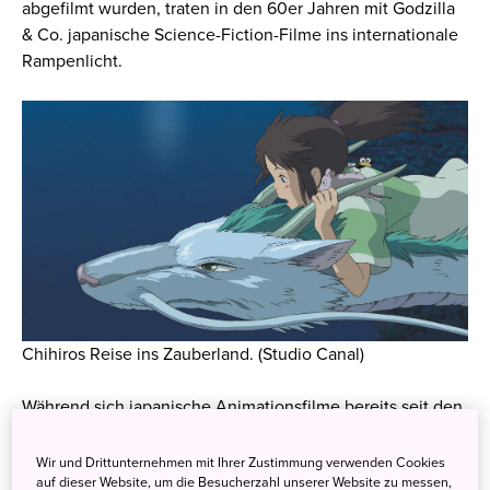
abgefilmt wurden, traten in den 60er Jahren mit
Godzilla
& Co. japanische Science-Fiction-Filme ins internationale
Rampenlicht.
Chihiros Reise ins Zauberland. (Studio Canal)
Während sich japanische Animationsfilme bereits seit den
80er Jahren weltweitem Interesse erfreuen, hat das
Filmland Japan spätestens seit dem Oscar für
Chihiros
Wir und Drittunternehmen mit Ihrer Zustimmung verwenden Cookies
auf dieser Website, um die Besucherzahl unserer Website zu messen,
Reise ins Zauberland
endgültig den internationalen