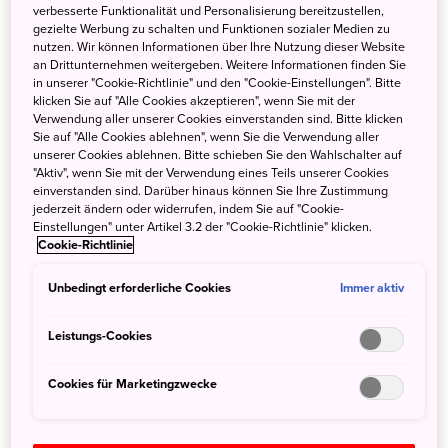
verbesserte Funktionalität und Personalisierung bereitzustellen,
Durchbruch erfahren. Heute sind auch hierzulande fast
gezielte Werbung zu schalten und Funktionen sozialer Medien zu
jedem japanische Produktionen bekannt – bewusst oder
nutzen. Wir können Informationen über Ihre Nutzung dieser Website
an Drittunternehmen weitergeben. Weitere Informationen finden Sie
unbewusst. So zählen auch die Kinderserien
Heidi
und
in unserer "Cookie-Richtlinie" und den "Cookie-Einstellungen". Bitte
Biene Maja
als japanisch-deutsche Kooperationen zu
klicken Sie auf "Alle Cookies akzeptieren", wenn Sie mit der
japanischem Anime. Dank wegweisenden
Verwendung aller unserer Cookies einverstanden sind. Bitte klicken
Sie auf "Alle Cookies ablehnen", wenn Sie die Verwendung aller
Filminnovationen und kreativen Regisseuren ist
unserer Cookies ablehnen. Bitte schieben Sie den Wahlschalter auf
japanischer Film heute international so erfolgreich wie nie
"Aktiv", wenn Sie mit der Verwendung eines Teils unserer Cookies
zuvor. Einige der bekanntesten Namen sind Takashi Miike,
einverstanden sind. Darüber hinaus können Sie Ihre Zustimmung
jederzeit ändern oder widerrufen, indem Sie auf "Cookie-
Shion Sono, Sabu und Takeshi Kitano.
Einstellungen" unter Artikel 3.2 der "Cookie-Richtlinie" klicken.
Cookie-Richtlinie
Anime – der weltberühmte
Unbedingt erforderliche Cookies
Immer aktiv
japanische Filmstar
Leistungs-Cookies
Anime ist der absolute Exportschlager der japanischen
Filmbranche. Der Begriff Anime ist eine Ableitung vom
Cookies für Marketingzwecke
englischen Begriff
animation
. Anime bezeichnet im
Japanischen alle Animationsfilme – national, wie