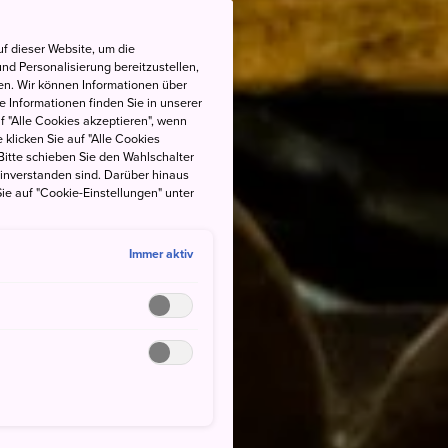
f dieser Website, um die
nd Personalisierung bereitzustellen,
en. Wir können Informationen über
 Informationen finden Sie in unserer
uf "Alle Cookies akzeptieren", wenn
 klicken Sie auf "Alle Cookies
Bitte schieben Sie den Wahlschalter
einverstanden sind. Darüber hinaus
ie auf "Cookie-Einstellungen" unter
Immer aktiv