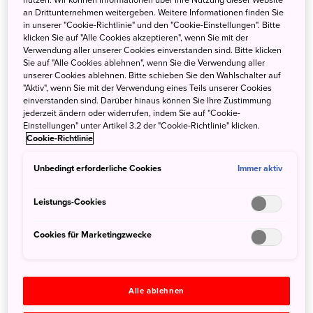
an Drittunternehmen weitergeben. Weitere Informationen finden Sie
Mit der Deutschlandpremiere von Masayuki Suzukis Film
in unserer "Cookie-Richtlinie" und den "Cookie-Einstellungen". Bitte
Yudo
zeigt Nippon Connection einen unwiderstehlichen
klicken Sie auf "Alle Cookies akzeptieren", wenn Sie mit der
Feelgood-Hit: Die Komödie um einen jungen Mann, der
Verwendung aller unserer Cookies einverstanden sind. Bitte klicken
Sie auf "Alle Cookies ablehnen", wenn Sie die Verwendung aller
die Arbeit in
Badehäusern (Sento)
für sich entdeckt,
unserer Cookies ablehnen. Bitte schieben Sie den Wahlschalter auf
besticht mit Gespür für Situationskomik, skurrilen
"Aktiv", wenn Sie mit der Verwendung eines Teils unserer Cookies
einverstanden sind. Darüber hinaus können Sie Ihre Zustimmung
Charakteren und perfektem Timing.
jederzeit ändern oder widerrufen, indem Sie auf "Cookie-
Einstellungen" unter Artikel 3.2 der "Cookie-Richtlinie" klicken.
Auch das japanische Genre-Kino ist im aktuellen
Cookie-Richtlinie
Filmprogramm vertreten. In Anlehnung an die Ultraman-
TV-Serie aus den 1960er Jahren wartet
Shin Ultraman
von
Unbedingt erforderliche Cookies
Immer aktiv
Shinji Higuchi mit aberwitzigen Kameraeinstellungen und
einem einfallsreichen Drehbuch von Hideaki Anno auf.
Leistungs-Cookies
In
Baby Assassins
arbeiten zwei Teenagerinnen als
Cookies für Marketingzwecke
Auftragskillerinnen und geraten in einen actionreichen
Kampf ums Überleben gegen die Yakuza. Regisseur Hugo
Sakamoto wird für die Deutschlandpremiere des
Alle ablehnen
überraschungsreichen Genre-Mix zum Festival anreisen