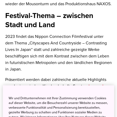
wieder der Mousonturm und das Produktionshaus NAXOS.
Festival-Thema – zwischen
Stadt und Land
2023 findet das Nippon Connection Filmfestival unter
dem Thema „Cityscapes And Countryside – Contrasting
Lives In Japan“ statt und zahlreiche gezeigte Werke
beschäftigen sich mit dem Kontrast zwischen dem Leben
in futuristischen Metropolen und den ländlichen Regionen
in Japan.
Präsentiert werden dabei zahlreiche aktuelle Highlights
aus der japanischen Kinolandschaft. So etwa
Lesson In
Murder
von Kazuya Shiraishi, der als Deutschlandpremiere
Wir und Drittunternehmen mit Ihrer Zustimmung verwenden Cookies
zu sehen ist. Der spannende Psycho-Thriller erzählt ein
auf dieser Website, um die Besucherzahl unserer Website zu messen,
Katz-und-Maus-Spiel zwischen einem manipulativen
verbesserte Funktionalität und Personalisierung bereitzustellen,
Serienmörder und einem jungen Anwalt.
gezielte Werbung zu schalten und Funktionen sozialer Medien zu
nutzen. Wir können Informationen über Ihre Nutzung dieser Website