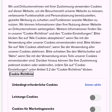
Was ist dran am Sake,
Wir und Drittunternehmen mit Ihrer Zustimmung verwenden Cookies
und was kann ich davon
auf dieser Website, um die Besucherzahl unserer Website zu messen,
verbesserte Funktionalität und Personalisierung bereitzustellen,
im Urlaub in Japan
gezielte Werbung zu schalten und Funktionen sozialer Medien zu
nutzen. Wir können Informationen über Ihre Nutzung dieser Website
sehen?
an Drittunternehmen weitergeben. Weitere Informationen finden Sie
in unserer "Cookie-Richtlinie" und den "Cookie-Einstellungen". Bitte
klicken Sie auf "Alle Cookies akzeptieren", wenn Sie mit der
Verwendung aller unserer Cookies einverstanden sind. Bitte klicken
Sake ist so typisch japanisch, dass man im Herkunftsland
Sie auf "Alle Cookies ablehnen", wenn Sie die Verwendung aller
kaum daran vorbeikommt. Es lohnt sich auf jeden Fall, ihn
unserer Cookies ablehnen. Bitte schieben Sie den Wahlschalter auf
"Aktiv", wenn Sie mit der Verwendung eines Teils unserer Cookies
zu probieren, oder auch eine Sake-Brauerei zu besuchen.
einverstanden sind. Darüber hinaus können Sie Ihre Zustimmung
jederzeit ändern oder widerrufen, indem Sie auf "Cookie-
Vorweg ein Wort zur Begriffsklärung: wenn ihr in Japan
Einstellungen" unter Artikel 3.2 der "Cookie-Richtlinie" klicken.
Cookie-Richtlinie
irgendwo „Sake“ bestellt, kann es gut sein, dass die Leute
euch nur fragend anschauen. Das Wort „Sake“ bezeichnet
Unbedingt erforderliche Cookies
Immer aktiv
in Japan nämlich einfach nur ein alkoholisches Getränk.
Wenn ihr Sake haben wollt, müsst ihr „Nihonshu“
Leistungs-Cookies
bestellen.
Cookies für Marketingzwecke