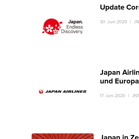
Update Coro
30. Juni 2020
JN
Japan Airl
und Europa
17. Juni 2020
JNT
Japan in Ze