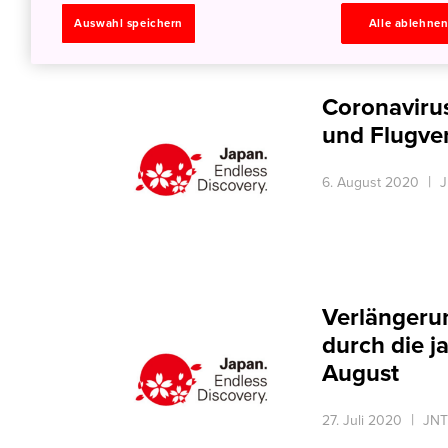
25. August 2020
Auswahl speichern
Alle ablehne
Coronaviru
und Flugve
6. August 2020
J
Verlängerun
durch die j
August
27. Juli 2020
JNT