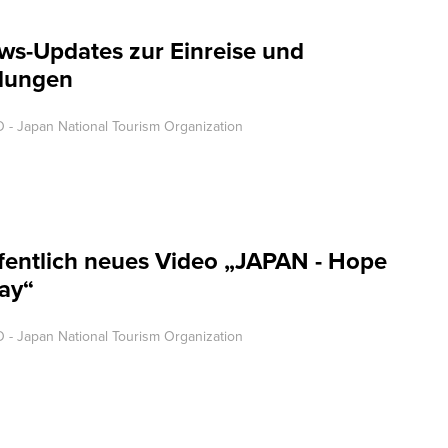
ws-Updates zur Einreise und
dungen
 - Japan National Tourism Organization
fentlich neues Video „JAPAN - Hope
way“
 - Japan National Tourism Organization