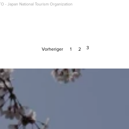
O - Japan National Tourism Organization
3
Vorheriger
1
2