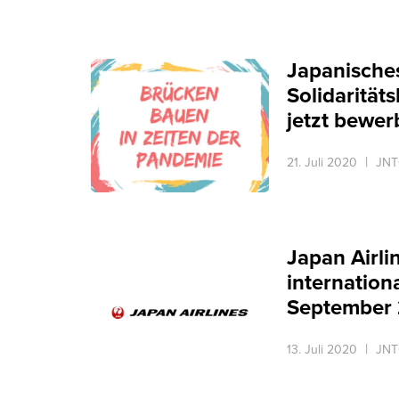
Japanisches
Solidarität
jetzt bewe
21. Juli 2020
JNT
Japan Airl
internation
September
13. Juli 2020
JNT