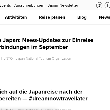
Events
Ausschreibungen
Japan-Newsletter
Aktivitäten
Reise planen
Blog
New
s Japan: News-Updates zur Einreise
rbindungen im September
JNTO - Japan National Tourism Organization
sich auf die Japanreise nach der
ubereiten — #dreamnowtravellater