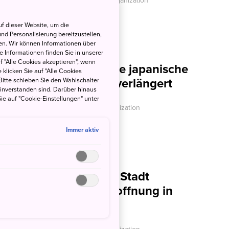
JNTO - Japan National Tourism Organization
f dieser Website, um die
nd Personalisierung bereitzustellen,
en. Wir können Informationen über
 Informationen finden Sie in unserer
uf "Alle Cookies akzeptieren", wenn
rre für Japan durch die japanische
 klicken Sie auf "Alle Cookies
Bitte schieben Sie den Wahlschalter
uf unbestimmte Zeit verlängert
einverstanden sind. Darüber hinaus
ie auf "Cookie-Einstellungen" unter
JNTO - Japan National Tourism Organization
Immer aktiv
gen im Reisfeld - Die Stadt
ndet Botschaft der Hoffnung in
ten