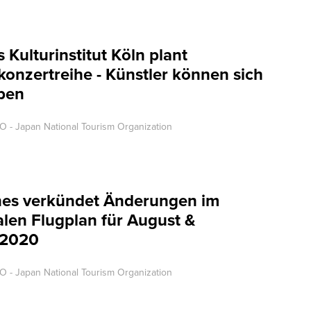
 Kulturinstitut Köln plant
skonzertreihe - Künstler können sich
rben
O - Japan National Tourism Organization
ines verkündet Änderungen im
alen Flugplan für August &
 2020
O - Japan National Tourism Organization