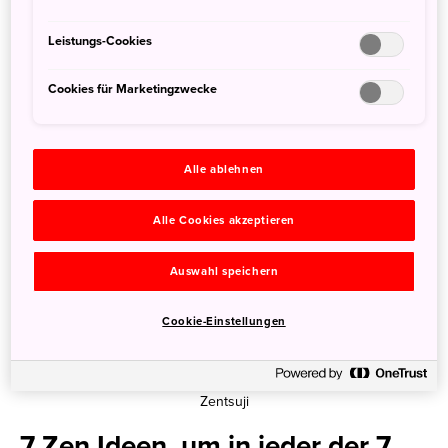
Pilger und Japanreisende bereitgestellt. Serviert wird hier
die rein vegetarische Buddhistische Küche Shojin Ryori.
Leistungs-Cookies
Cookies für Marketingzwecke
Alle ablehnen
Alle Cookies akzeptieren
Auswahl speichern
Cookie-Einstellungen
Zentsuji
7 Zen Ideen, um in jeder der 7