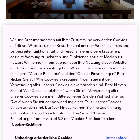
Innenraum des Azumi Setoda
… oder Schlafen wie ein Pilger
Wir und Drittunternehmen mit Ihrer Zustimmung verwenden Cookies
auf dieser Website, um die Besucherzahl unserer Website zu messen,
auf dem Shikoku Pilgerweg
verbesserte Funktionalität und Personalisierung bereitzustellen,
gezielte Werbung zu schalten und Funktionen sozialer Medien zu
nutzen. Wir können Informationen über Ihre Nutzung dieser Website
Ein japanischer Tempel, der auf der Reise nach Japan zur
an Drittunternehmen weitergeben. Weitere Informationen finden Sie
Übernachtung einlädt ist zum Beispiel der
Zentsuji
Tempel
in unserer "Cookie-Richtlinie" und den "Cookie-Einstellungen". Bitte
klicken Sie auf "Alle Cookies akzeptieren", wenn Sie mit der
in der Präfektur Kagawa auf Shikoku. Dieser Tempel ist der
Verwendung aller unserer Cookies einverstanden sind. Bitte klicken
75. auf dem
Shikoku Pilgerweg
, der 88 Tempel rund um
Sie auf "Alle Cookies ablehnen", wenn Sie die Verwendung aller
unserer Cookies ablehnen. Bitte schieben Sie den Wahlschalter auf
die japanische Insel Shikoku verbindet. Er ist sowohl einer
"Aktiv", wenn Sie mit der Verwendung eines Teils unserer Cookies
der wichtigsten Tempel der Pilgerreise, als auch einer der
einverstanden sind. Darüber hinaus können Sie Ihre Zustimmung
wichtigsten Tempel des Shingon-Zweiges des
jederzeit ändern oder widerrufen, indem Sie auf "Cookie-
Einstellungen" unter Artikel 3.2 der "Cookie-Richtlinie" klicken.
Buddhismus. Die Kultstätte ist riesig und umfasst mehrere
Cookie-Richtlinie
religiöse Gebäude, wie eine wunderschöne 5-stöckige
Pagode. Schon ab 65 € pro Nacht werden Betten für
Unbedingt erforderliche Cookies
Immer aktiv