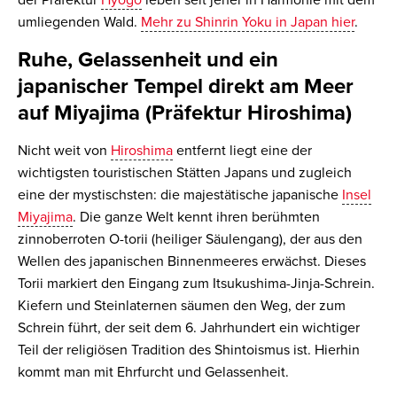
der Präfektur
Hyogo
leben seit jeher in Harmonie mit dem
umliegenden Wald.
Mehr zu Shinrin Yoku in Japan hier
.
Ruhe, Gelassenheit und ein
japanischer Tempel direkt am Meer
auf Miyajima (Präfektur Hiroshima)
Nicht weit von
Hiroshima
entfernt liegt eine der
wichtigsten touristischen Stätten Japans und zugleich
eine der mystischsten: die majestätische japanische
Insel
Miyajima
. Die ganze Welt kennt ihren berühmten
zinnoberroten O-torii (heiliger Säulengang), der aus den
Wellen des japanischen Binnenmeeres erwächst. Dieses
Torii markiert den Eingang zum Itsukushima-Jinja-Schrein.
Kiefern und Steinlaternen säumen den Weg, der zum
Schrein führt, der seit dem 6. Jahrhundert ein wichtiger
Teil der religiösen Tradition des Shintoismus ist. Hierhin
kommt man mit Ehrfurcht und Gelassenheit.